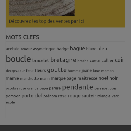
Découvrez les top des ventes
par ici
MOTS CLEFS
bague
bleu
badge
acetate
asymetrique
blanc
amour
boucle
bretagne
cuir
collier
bracelet
coeur
broche
goutte
fleurs
jaune
fleur
homme
maman
décapsuleur
lune
noel
noir
mamie
marque page
maîtresse
manchette
marin
pendante
parure
octobre rose
orange
pois
papa
pere noel
porte clef
rouge
rose
sautoir
pompon
prénom
triangle
vert
école