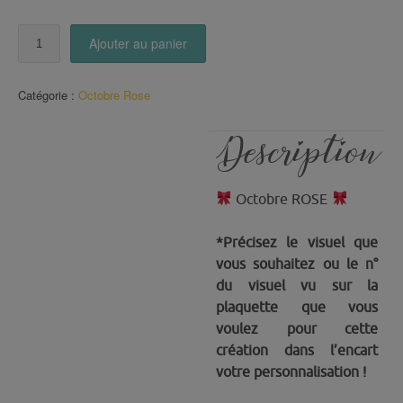
quantité
Ajouter au panier
de
Badge
Catégorie :
Octobre Rose
OCTOBRE
ROSE
Description
Octobre ROSE
*Précisez le visuel que
vous souhaitez ou le n°
du visuel vu sur la
plaquette que vous
voulez pour cette
création dans l’encart
votre personnalisation !