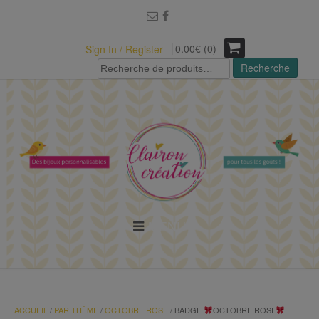
modal-check
0.00€ (0)
Sign In / Register
Recherche
Recherche
pour :
MENU
ACCUEIL
/
PAR THÈME
/
OCTOBRE ROSE
/ BADGE
OCTOBRE ROSE