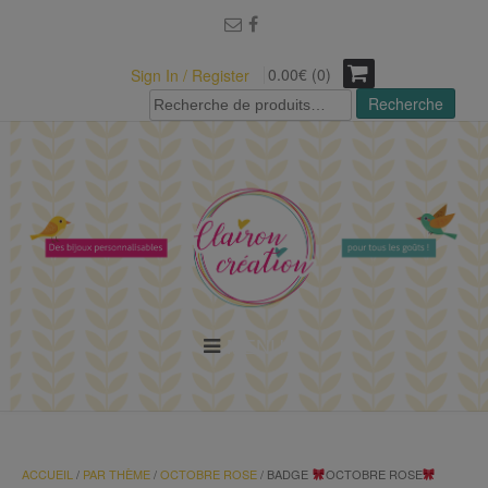
modal-check
0.00€ (0)
Sign In / Register
Recherche
Recherche
pour :
MENU
ACCUEIL
/
PAR THÈME
/
OCTOBRE ROSE
/ BADGE
OCTOBRE ROSE