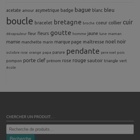
bague
bleu
badge
acetate
asymetrique
blanc
amour
boucle
bretagne
cuir
collier
bracelet
coeur
broche
goutte
fleurs
jaune
fleur
homme
maman
décapsuleur
lune
noel
noir
mamie
marque page
maîtresse
manchette
marin
pendante
parure
octobre rose
orange
pois
papa
pere noel
porte clef
rouge
rose
sautoir
pompon
prénom
triangle
vert
école
CHERCHER UN PRODUIT…
Recherche
pour :
Recherche