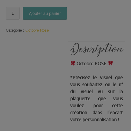
quantité
Ajouter au panier
de
Badge
Catégorie :
Octobre Rose
OCTOBRE
ROSE
Description
Octobre ROSE
*Précisez le visuel que
vous souhaitez ou le n°
du visuel vu sur la
plaquette que vous
voulez pour cette
création dans l’encart
votre personnalisation !