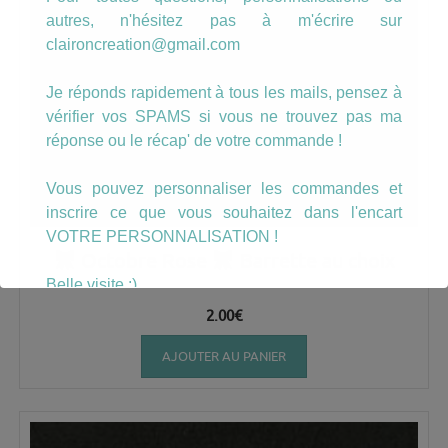
autres, n'hésitez pas à m'écrire sur
claironcreation@gmail.com
Je réponds rapidement à tous les mails, pensez à
vérifier vos SPAMS si vous ne trouvez pas ma
réponse ou le récap' de votre commande !
Vous pouvez personnaliser les commandes et
inscrire ce que vous souhaitez dans l'encart
VOTRE PERSONNALISATION !
Octobre Rose
Barrette au choix
Belle visite :)
2.00
€
AJOUTER AU PANIER