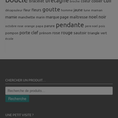
bretagne
cuir
collier
bracelet
coeur
broche
goutte
fleurs
jaune
fleur
homme
maman
décapsuleur
lune
noel
noir
mamie
marque page
maîtresse
manchette
marin
pendante
parure
octobre rose
orange
pois
papa
pere noel
porte clef
rouge
rose
sautoir
pompon
prénom
triangle
vert
école
CHERCHER UN PRODUIT…
Recherche
pour :
Recherche
UNE PETIT VISITE ?