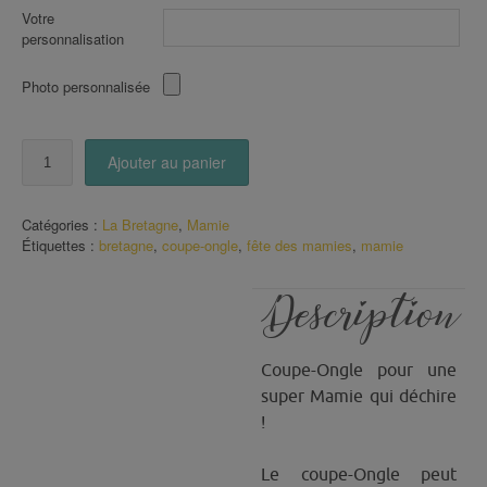
Votre
personnalisation
Photo personnalisée
quantité
Ajouter au panier
de
Coupe-
Ongle
Catégories :
La Bretagne
,
Mamie
Je
Étiquettes :
bretagne
,
coupe-ongle
,
fête des mamies
,
mamie
suis
une
Mamie
Description
qui
déchire
Bretagne
Coupe-Ongle pour une
super Mamie qui déchire
!
Le coupe-Ongle peut