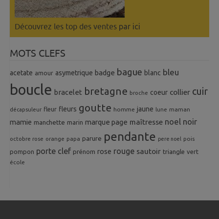
Découvrez les top des ventes
par ici
MOTS CLEFS
bague
bleu
badge
acetate
asymetrique
blanc
amour
boucle
bretagne
cuir
collier
bracelet
coeur
broche
goutte
fleurs
jaune
fleur
homme
maman
décapsuleur
lune
noel
noir
mamie
marque page
maîtresse
manchette
marin
pendante
parure
octobre rose
orange
pois
papa
pere noel
porte clef
rouge
rose
sautoir
pompon
prénom
triangle
vert
école