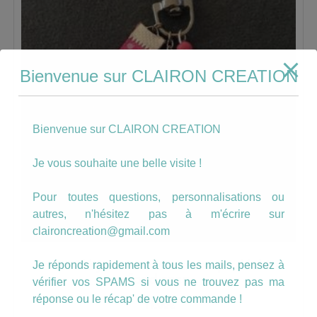
Bienvenue sur CLAIRON CREATION
Bienvenue sur CLAIRON CREATION
Je vous souhaite une belle visite !
Pour toutes questions, personnalisations ou
autres, n'hésitez pas à m'écrire sur
claironcreation@gmail.com
Porte Clé je suis une mamie qui déchire
Je réponds rapidement à tous les mails, pensez à
fond rose
vérifier vos SPAMS si vous ne trouvez pas ma
réponse ou le récap' de votre commande !
11.00
€