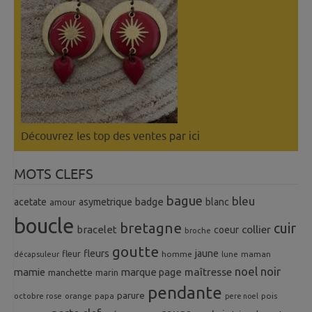
Découvrez les top des ventes
par ici
MOTS CLEFS
bague
bleu
badge
acetate
asymetrique
blanc
amour
boucle
bretagne
cuir
collier
bracelet
coeur
broche
goutte
fleurs
jaune
fleur
homme
maman
décapsuleur
lune
noel
noir
mamie
marque page
maîtresse
manchette
marin
pendante
parure
octobre rose
orange
pois
papa
pere noel