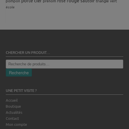
porte clef
rouge
rose
sautoir
pompon
prénom
triangle
vert
école
CHERCHER UN PRODUIT…
Recherche
pour :
Recherche
UNE PETIT VISITE ?
Accueil
Boutique
Actualités
Contact
Mon compte