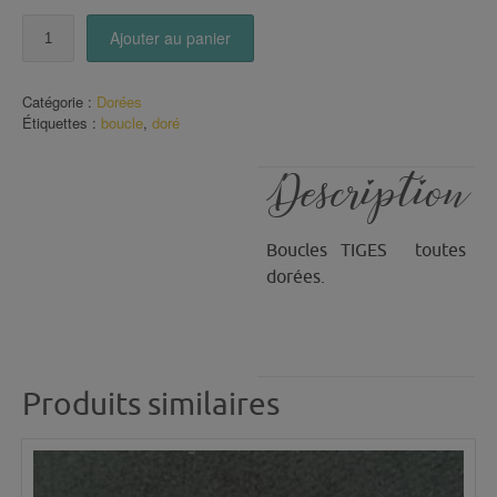
quantité
Ajouter au panier
de
Boucles
Dorées
Catégorie :
Dorées
(20)
Étiquettes :
boucle
,
doré
Description
Boucles TIGES toutes
dorées.
Produits similaires