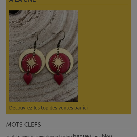
Découvrez les top des ventes
par ici
MOTS CLEFS
bague
bleu
badge
acetate
asymetrique
blanc
amour