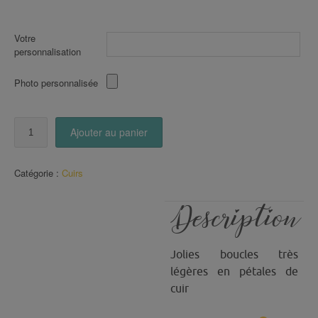
Votre
personnalisation
Photo personnalisée
quantité
Ajouter au panier
de
Boucles
en
Catégorie :
Cuirs
pétales
de
CUIR
Description
(42)
Jolies boucles très
légères en pétales de
cuir