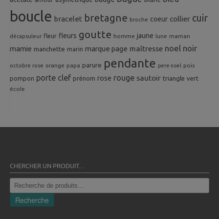
boucle
bretagne
cuir
collier
bracelet
coeur
broche
goutte
fleurs
jaune
fleur
homme
maman
décapsuleur
lune
noel
noir
mamie
marque page
maîtresse
manchette
marin
pendante
parure
octobre rose
orange
pois
papa
pere noel
porte clef
rouge
rose
sautoir
pompon
prénom
triangle
vert
école
CHERCHER UN PRODUIT…
Recherche
pour :
Recherche