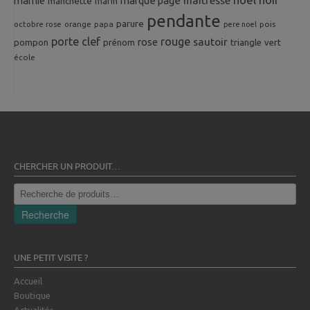
mamie
marque page
maîtresse
manchette
marin
pendante
parure
octobre rose
orange
pois
papa
pere noel
porte clef
rouge
rose
sautoir
pompon
prénom
triangle
vert
école
CHERCHER UN PRODUIT…
Recherche
pour :
Recherche
UNE PETIT VISITE ?
Accueil
Boutique
Actualités