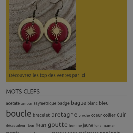
Découvrez les top des ventes
par ici
MOTS CLEFS
bague
bleu
badge
acetate
asymetrique
blanc
amour
boucle
bretagne
cuir
collier
bracelet
coeur
broche
goutte
fleurs
jaune
fleur
homme
maman
décapsuleur
lune
noel
noir