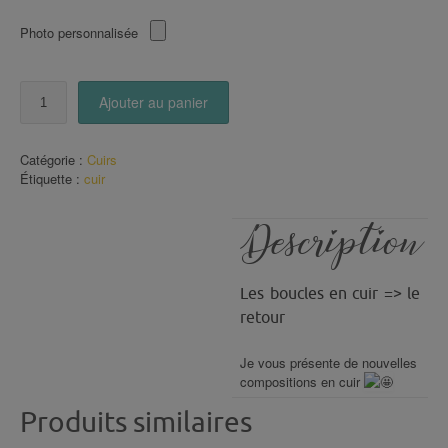
Photo personnalisée
quantité
Ajouter au panier
de
Créoles
en
Catégorie :
Cuirs
CUIR
Étiquette :
cuir
Dorées
(155)
Description
Les boucles en cuir => le
retour
Je vous présente de nouvelles
compositions en cuir
Produits similaires