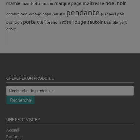
noel
noir
mamie
marque page
maîtresse
manchette
marin
pendante
parure
octobre rose
orange
pois
papa
pere noel
porte clef
rouge
rose
sautoir
pompon
prénom
triangle
vert
école
CHERCHER UN PRODUIT…
Recherche
pour :
Recherche
UNE PETIT VISITE ?
Accueil
Boutique