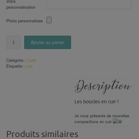
Votre
personnalisation
Photo personnalisée
quantité
Ajouter au panier
de
boucles
en
Catégorie :
Cuirs
CUIR
Étiquette :
cuir
(134)
Description
Les boucles en cuir !
Je vous présente de nouvelles
compositions en cuir
Produits similaires