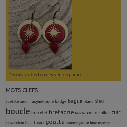
Découvrez les top des ventes
par ici
MOTS CLEFS
bague
bleu
badge
acetate
asymetrique
blanc
amour
boucle
bretagne
cuir
collier
bracelet
coeur
broche
goutte
fleurs
jaune
fleur
homme
maman
décapsuleur
lune