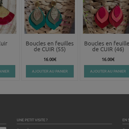
uir
Boucles en feuilles
Boucles en feuill
de CUIR (55)
de CUIR (46)
16.00
€
16.00
€
ANIER
AJOUTER AU PANIER
AJOUTER AU PANIER
UNE PETIT VISITE ?
EN 