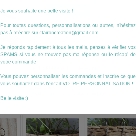
quantité
Ajouter au panier
Je vous souhaite une belle visite !
de
Boucles
en
Pour toutes questions, personnalisations ou autres, n'hésitez
Catégorie :
Cuirs
CUIR
pas à m'écrire sur claironcreation@gmail.com
Étiquette :
cuir
Argentées
(141)
Description
Je réponds rapidement à tous les mails, pensez à vérifier vos
SPAMS si vous ne trouvez pas ma réponse ou le récap' de
votre commande !
Les boucles en cuir => le retour !
Vous pouvez personnaliser les commandes et inscrire ce que
Des boucles un peu plus longues pour un côté encore plus 
vous souhaitez dans l'encart VOTRE PERSONNALISATION !
mais tout aussi légères
Je vous présente de nouvelles compositions en cuir
Belle visite :)