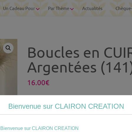
Un Cadeau Pour
Par Thème
Actualités
Chèque
Boucles en CUI
Argentées (141
16.00
€
Votre
Bienvenue sur CLAIRON CREATION
personnalisation
Photo personnalisée
Bienvenue sur CLAIRON CREATION