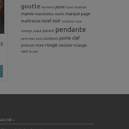
goutte
jaune
homme
maman
lune
mamie
marque page
manchette
marin
noel
noir
maîtresse
octobre rose
pendante
parure
orange
papa
porte clef
pompon
pois
pere noel
es
rouge
rose
sautoir
prénom
triangle
vert
école
SAVOIR +