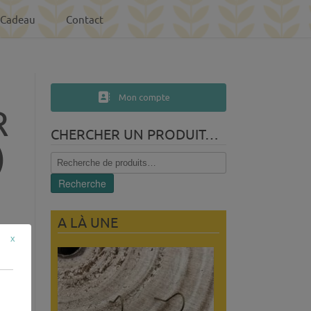
-Cadeau
Contact
Mon compte
R
CHERCHER UN PRODUIT…
)
Recherche
pour :
Recherche
A LÀ UNE
x