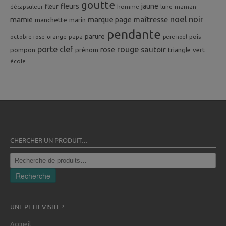
goutte
fleurs
jaune
fleur
homme
maman
décapsuleur
lune
noel
noir
mamie
marque page
maîtresse
manchette
marin
pendante
parure
octobre rose
orange
pois
papa
pere noel
porte clef
rouge
rose
sautoir
pompon
prénom
triangle
vert
école
CHERCHER UN PRODUIT…
Recherche
pour :
Recherche
UNE PETIT VISITE ?
Accueil