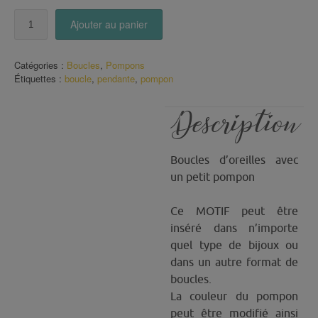
quantité
Ajouter au panier
de
Boucles
pompon
Catégories :
Boucles
,
Pompons
Petites
Étiquettes :
boucle
,
pendante
,
pompon
Fleurs
Description
Boucles d’oreilles avec
un petit pompon
Ce MOTIF peut être
inséré dans n’importe
quel type de bijoux ou
dans un autre format de
boucles.
La couleur du pompon
peut être modifié ainsi