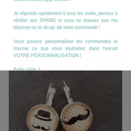
Un petit coin de Parapluie
Je réponds rapidement à tous les mails, pensez à
vérifier vos SPAMS si vous ne trouvez pas ma
6.00
€
réponse ou le récap' de votre commande !
AJOUTER AU PANIER
Vous pouvez personnaliser les commandes et
inscrire ce que vous souhaitez dans l'encart
VOTRE PERSONNALISATION !
Belle visite :)