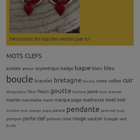
Découvrez les top des ventes
par ici
MOTS CLEFS
bague
bleu
badge
acetate
asymetrique
blanc
amour
boucle
bretagne
cuir
collier
bracelet
coeur
broche
goutte
fleurs
jaune
fleur
homme
maman
décapsuleur
lune
noel
noir
mamie
marque page
maîtresse
manchette
marin
pendante
parure
octobre rose
orange
pois
papa
pere noel
porte clef
rouge
rose
sautoir
pompon
prénom
triangle
vert
école