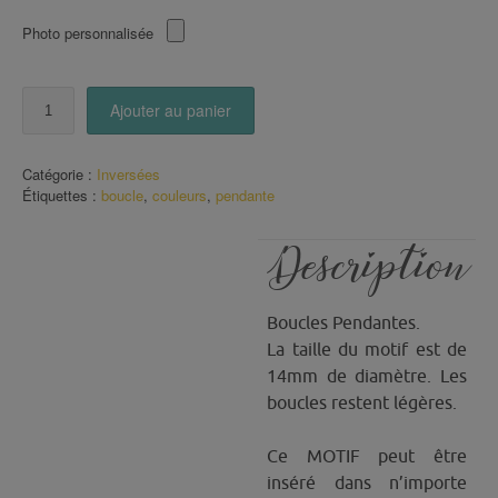
Photo personnalisée
quantité
Ajouter au panier
de
Boucles
pendantes
Catégorie :
Inversées
Mix
Étiquettes :
boucle
,
couleurs
,
pendante
de
couleurs
Description
Boucles Pendantes.
La taille du motif est de
14mm de diamètre. Les
boucles restent légères.
Ce MOTIF peut être
inséré dans n’importe