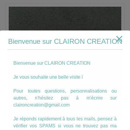
Bienvenue sur CLAIRON CREATION
Bienvenue sur CLAIRON CREATION
Je vous souhaite une belle visite !
Pour toutes questions, personnalisations ou
autres, n'hésitez pas à m'écrire sur
claironcreation@gmail.com
Je réponds rapidement à tous les mails, pensez à
vérifier vos SPAMS si vous ne trouvez pas ma
Boucles motif gouttes de pluie colorés