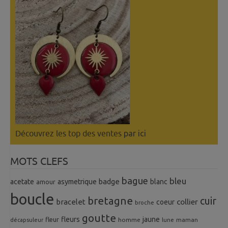
Découvrez les top des ventes
par ici
MOTS CLEFS
bague
bleu
badge
acetate
asymetrique
blanc
amour
boucle
bretagne
cuir
collier
bracelet
coeur
broche
goutte
fleurs
jaune
fleur
homme
maman
décapsuleur
lune