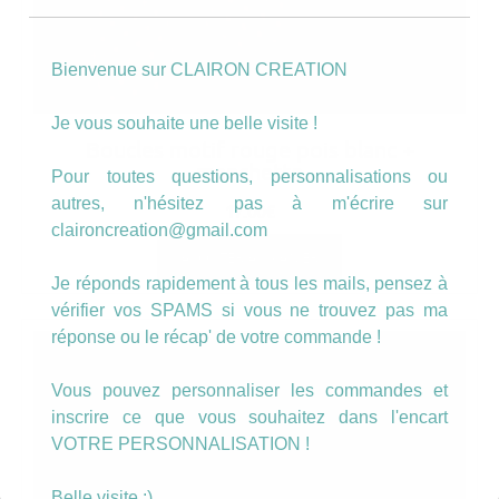
Bienvenue sur CLAIRON CREATION
Je vous souhaite une belle visite !
Boucles motif rouge pois blanc +
manchette
Pour toutes questions, personnalisations ou
autres, n'hésitez pas à m'écrire sur
17.00
€
claironcreation@gmail.com
AJOUTER AU PANIER
Je réponds rapidement à tous les mails, pensez à
vérifier vos SPAMS si vous ne trouvez pas ma
réponse ou le récap' de votre commande !
Vous pouvez personnaliser les commandes et
inscrire ce que vous souhaitez dans l'encart
VOTRE PERSONNALISATION !
Belle visite :)