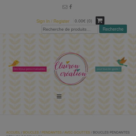
modal-check
0.00€ (0)
Sign In / Register
Recherche
Recherche
pour :
MENU
ACCUEIL
/
BOUCLES
/
PENDANTES
/
AVEC GOUTTES
/ BOUCLES PENDANTES