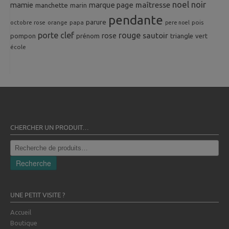
noel
noir
mamie
marque page
maîtresse
manchette
marin
pendante
parure
octobre rose
orange
pois
papa
pere noel
porte clef
rouge
rose
sautoir
pompon
prénom
triangle
vert
école
CHERCHER UN PRODUIT…
Recherche
pour :
Recherche
UNE PETIT VISITE ?
Accueil
Boutique