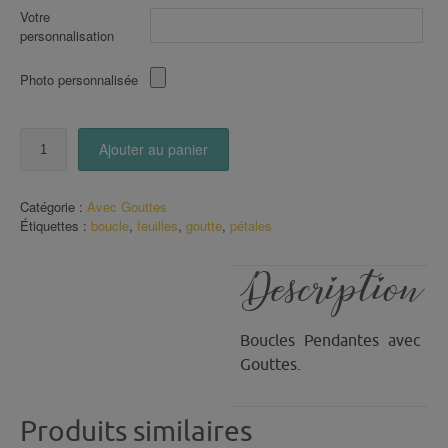
Votre
personnalisation
Photo personnalisée
quantité
Ajouter au panier
de
Boucles
pendantes
Catégorie :
Avec Gouttes
Pétales
Étiquettes :
boucle
,
feuilles
,
goutte
,
pétales
de
Feuilles
Description
Boucles Pendantes avec
Gouttes.
Produits similaires