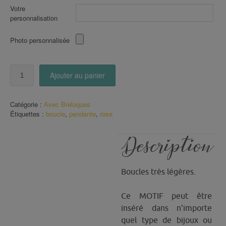
Votre
personnalisation
Photo personnalisée
quantité
Ajouter au panier
de
Boucles
pendantes
Catégorie :
Avec Breloques
Fleurs
Étiquettes :
boucle
,
pendante
,
rose
Roses
avec
Plumes
Description
Boucles très légères.
Ce MOTIF peut être
inséré dans n’importe
quel type de bijoux ou