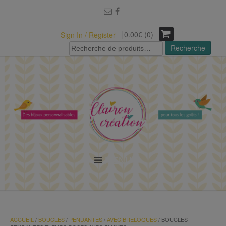
modal-check
0.00€ (0)
Sign In / Register
Recherche
Recherche
pour :
MENU
ACCUEIL
/
BOUCLES
/
PENDANTES
/
AVEC BRELOQUES
/ BOUCLES