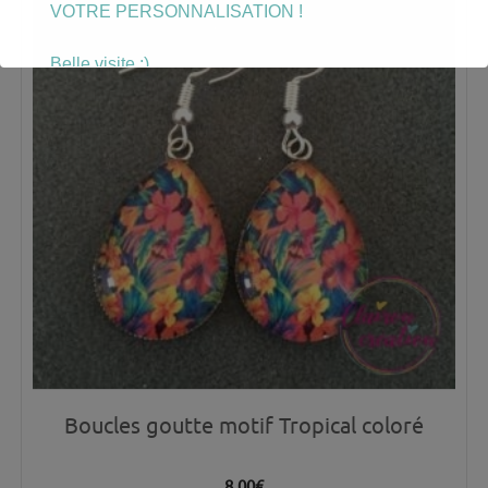
VOTRE PERSONNALISATION !
Belle visite :)
Boucles goutte motif Tropical coloré
8.00
€