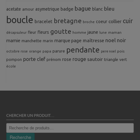
bague
bleu
badge
acetate
asymetrique
blanc
amour
boucle
bretagne
cuir
collier
bracelet
coeur
broche
goutte
fleurs
jaune
fleur
homme
maman
décapsuleur
lune
noel
noir
mamie
marque page
maîtresse
manchette
marin
pendante
parure
octobre rose
orange
pois
papa
pere noel
porte clef
rouge
rose
sautoir
pompon
prénom
triangle
vert
école
CHERCHER UN PRODUIT…
Recherche
pour :
Recherche