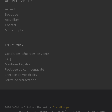
UNE PETIT VISITE ?
Accueil
Boutique
Actualités
Contact
Mon compte
EN SAVOIR +
Conditions générales de vente
FAQ
Mentions Légales
Politique de confidentialité
Exercice de vos droits
Lettre de rétractation
2024 © Clairon Création - Site créé par
Com d'Happy
ACCUEIL
BOUTIQUE
ACTUALITÉS
CONTACT
MON COMPTE