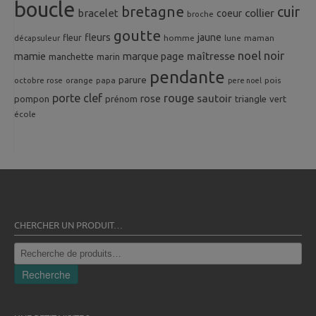
boucle
bretagne
cuir
collier
bracelet
coeur
broche
goutte
fleurs
jaune
fleur
homme
maman
décapsuleur
lune
noel
noir
mamie
marque page
maîtresse
manchette
marin
pendante
parure
octobre rose
orange
pois
papa
pere noel
porte clef
rouge
rose
sautoir
pompon
prénom
triangle
vert
école
CHERCHER UN PRODUIT…
Recherche
pour :
Recherche