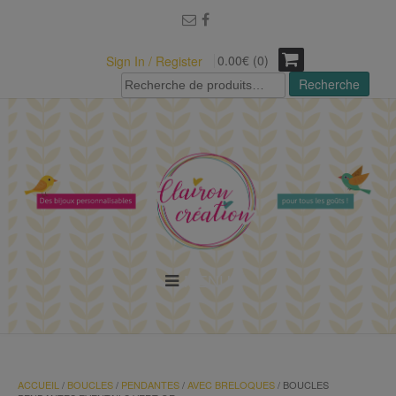
modal-check
0.00€ (0)
Sign In / Register
Recherche
Recherche
pour :
MENU
ACCUEIL
/
BOUCLES
/
PENDANTES
/
AVEC BRELOQUES
/ BOUCLES