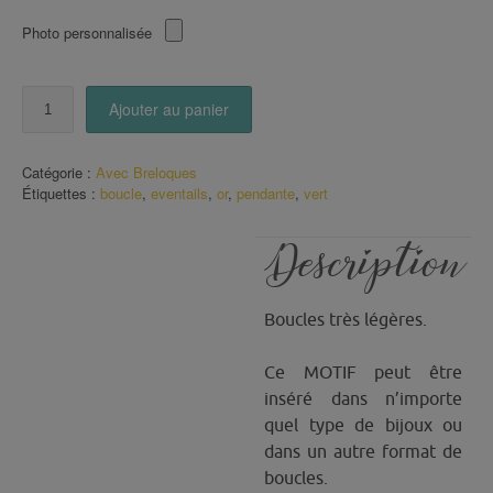
Photo personnalisée
quantité
Ajouter au panier
de
Boucles
pendantes
Catégorie :
Avec Breloques
Eventails
Étiquettes :
boucle
,
eventails
,
or
,
pendante
,
vert
Vert
Or
Description
Boucles très légères.
Ce MOTIF peut être
inséré dans n’importe
quel type de bijoux ou
dans un autre format de
boucles.