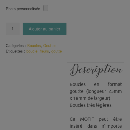
Photo personnalisée
quantité
Ajouter au panier
de
Boucles
goutte
Catégories :
Boucles
,
Gouttes
petites
Étiquettes :
boucle
,
fleurs
,
goutte
fleurs
roses
Description
Boucles en format
goutte (longueur 25mm
x 18mm de largeur)
Boucles très légères.
Ce MOTIF peut être
inséré dans n’importe