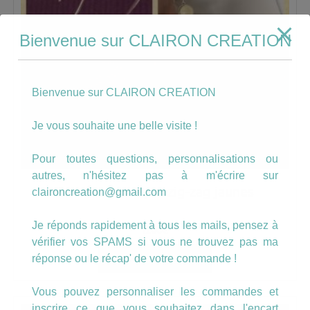
Bienvenue sur CLAIRON CREATION
Bienvenue sur CLAIRON CREATION
Je vous souhaite une belle visite !
Pour toutes questions, personnalisations ou
autres, n'hésitez pas à m'écrire sur
Boucles hameçon zig-zag jaunes
claironcreation@gmail.com
Je réponds rapidement à tous les mails, pensez à
8.00
€
vérifier vos SPAMS si vous ne trouvez pas ma
réponse ou le récap' de votre commande !
AJOUTER AU PANIER
Vous pouvez personnaliser les commandes et
inscrire ce que vous souhaitez dans l'encart