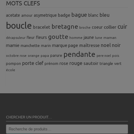
MOTS CLEFS
bague
bleu
badge
acetate
asymetrique
blanc
amour
boucle
bretagne
cuir
collier
bracelet
coeur
broche
goutte
fleurs
jaune
fleur
homme
maman
décapsuleur
lune
noel
noir
mamie
marque page
maîtresse
manchette
marin
pendante
parure
octobre rose
orange
pois
papa
pere noel
porte clef
rouge
rose
sautoir
pompon
prénom
triangle
vert
école
CHERCHER UN PRODUIT…
Recherche
pour :