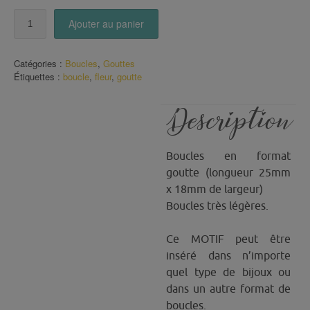
quantité
Ajouter au panier
de
Boucles
goutte
Catégories :
Boucles
,
Gouttes
Fleurs
Étiquettes :
boucle
,
fleur
,
goutte
Asiatiques
Description
Boucles en format
goutte (longueur 25mm
x 18mm de largeur)
Boucles très légères.
Ce MOTIF peut être
inséré dans n’importe
quel type de bijoux ou
dans un autre format de
boucles.