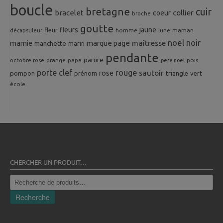
boucle
bretagne
cuir
collier
bracelet
coeur
broche
goutte
fleurs
jaune
fleur
homme
maman
décapsuleur
lune
noel
noir
mamie
marque page
maîtresse
manchette
marin
pendante
parure
octobre rose
orange
pois
papa
pere noel
porte clef
rouge
rose
sautoir
pompon
prénom
triangle
vert
école
CHERCHER UN PRODUIT…
Recherche
pour :
Recherche