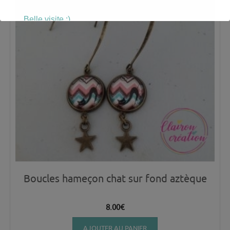
Belle visite :)
Boucles hameçon chat sur fond aztèque
8.00
€
AJOUTER AU PANIER