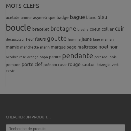
MOTS CLEFS
bague
bleu
badge
acetate
asymetrique
blanc
amour
boucle
bretagne
cuir
collier
bracelet
coeur
broche
goutte
fleurs
jaune
fleur
homme
maman
décapsuleur
lune
noel
noir
mamie
marque page
maîtresse
manchette
marin
pendante
parure
octobre rose
orange
pois
papa
pere noel
porte clef
rouge
rose
sautoir
pompon
prénom
triangle
vert
école
CHERCHER UN PRODUIT…
Recherche