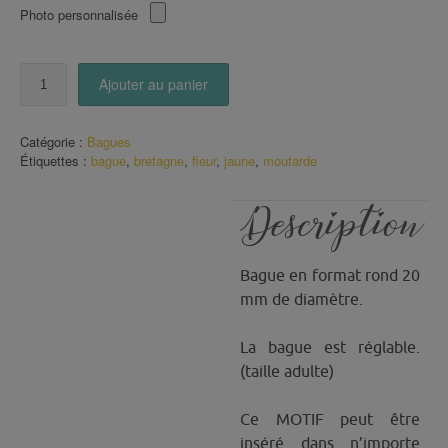
Photo personnalisée
quantité
Ajouter au panier
de
Bague
Toujours
Catégorie :
Bagues
et
Étiquettes :
bague
,
bretagne
,
fleur
,
jaune
,
moutarde
encore
avec
des
Description
fleurs
Bague en format rond 20
mm de diamètre.
La bague est réglable.
(taille adulte)
Ce MOTIF peut être
inséré dans n’importe