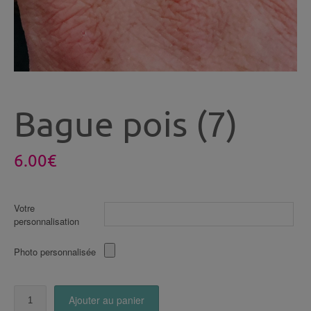
Bague pois (7)
6.00
€
Votre
personnalisation
Photo personnalisée
quantité
Ajouter au panier
de