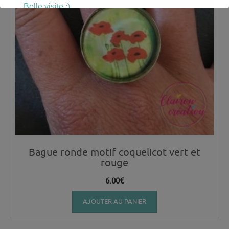
Belle visite :)
Bague ronde motif coquelicot vert et
rouge
6.00
€
AJOUTER AU PANIER