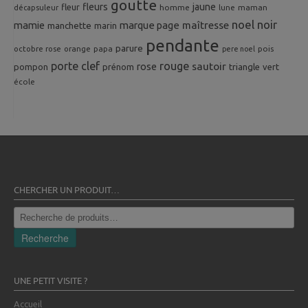
goutte
fleurs
jaune
fleur
homme
maman
décapsuleur
lune
noel
noir
mamie
marque page
maîtresse
manchette
marin
pendante
parure
octobre rose
orange
pois
papa
pere noel
porte clef
rouge
rose
sautoir
pompon
prénom
triangle
vert
école
CHERCHER UN PRODUIT…
Recherche
pour :
Recherche
UNE PETIT VISITE ?
Accueil