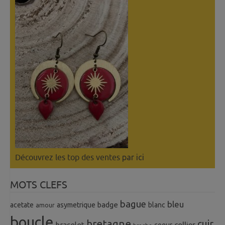
Découvrez les top des ventes
par ici
MOTS CLEFS
bague
bleu
badge
acetate
asymetrique
blanc
amour
boucle
bretagne
cuir
collier
bracelet
coeur