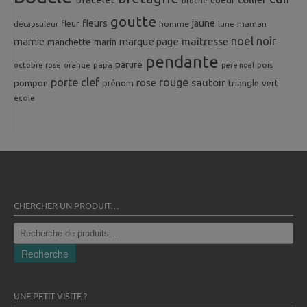
broche
goutte
fleurs
jaune
fleur
homme
maman
décapsuleur
lune
noel
noir
mamie
marque page
maîtresse
manchette
marin
pendante
parure
octobre rose
orange
pois
papa
pere noel
porte clef
rouge
rose
sautoir
pompon
prénom
triangle
vert
école
CHERCHER UN PRODUIT…
Recherche
pour :
Recherche
UNE PETIT VISITE ?