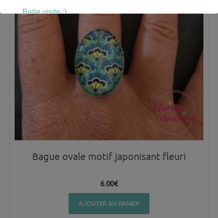
Belle visite :)
Bague ovale motif japonisant fleuri
6.00
€
AJOUTER AU PANIER