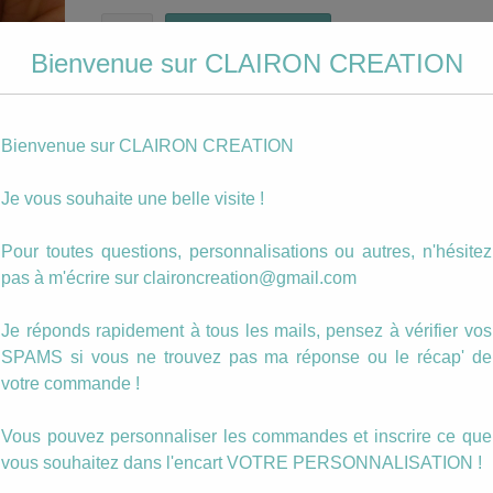
quantité
Ajouter au panier
de
Bienvenue sur CLAIRON CREATION
Badge
Team
Catégories :
EVJF
,
Mariage
de
Étiquettes :
badge
,
mariage
la
Bienvenue sur CLAIRON CREATION
Mariée
Description
Je vous souhaite une belle visite !
BADGE prénom Team de la Mariée
Pour toutes questions, personnalisations ou autres, n'hésitez
pas à m'écrire sur claironcreation@gmail.com
Les badges sont totalement personnalisabl
N’hésitez pas si vous avez des deman
Je réponds rapidement à tous les mails, pensez à vérifier vos
particulières ! (tout est possible !)
SPAMS si vous ne trouvez pas ma réponse ou le récap' de
votre commande !
Le tarif des badges est dégressif (si vous
souhaitez plusieurs, n’hésitez pas à m’écrire,
Vous pouvez personnaliser les commandes et inscrire ce que
vous ferai un devis) !
vous souhaitez dans l'encart VOTRE PERSONNALISATION !