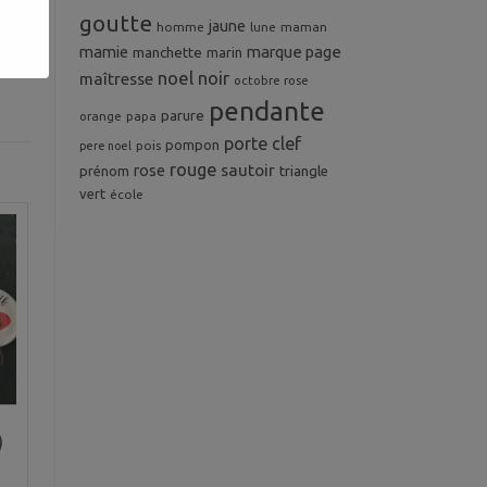
 de
goutte
jaune
homme
maman
lune
mamie
marque page
manchette
marin
noel
noir
maîtresse
octobre rose
pendante
parure
orange
papa
porte clef
pompon
pois
pere noel
rouge
rose
sautoir
prénom
triangle
vert
école
)