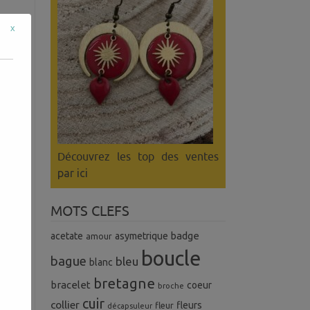
x
Découvrez les top des ventes
par ici
es.
des
MOTS CLEFS
badge
acetate
asymetrique
amour
boucle
 en
bague
bleu
blanc
 je
bretagne
bracelet
coeur
broche
cuir
collier
fleurs
fleur
décapsuleur