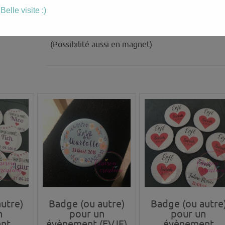
Les badges existent en 38 mm ou en 56 mm
Belle visite :)
diamètre.
(Possibilité aussi en magnet)
utre)
Badge (ou autre)
Badge (ou autre
n
pour un
pour un
nt
évènement (EVJF)
évènement