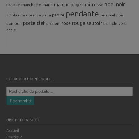
noel
noir
mamie
marque page
maîtresse
manchette
marin
pendante
parure
octobre rose
orange
pois
papa
pere noel
porte clef
rouge
rose
sautoir
pompon
prénom
triangle
vert
école
CHERCHER UN PRODUIT…
Recherche
pour :
Recherche
UNE PETIT VISITE ?
Accueil
Boutique