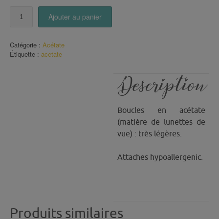
quantité
Ajouter au panier
de
Boucles
acétate
Catégorie :
Acétate
(60)
Étiquette :
acetate
Description
Boucles en acétate
(matière de lunettes de
vue) : très légères.
Attaches hypoallergenic.
Produits similaires