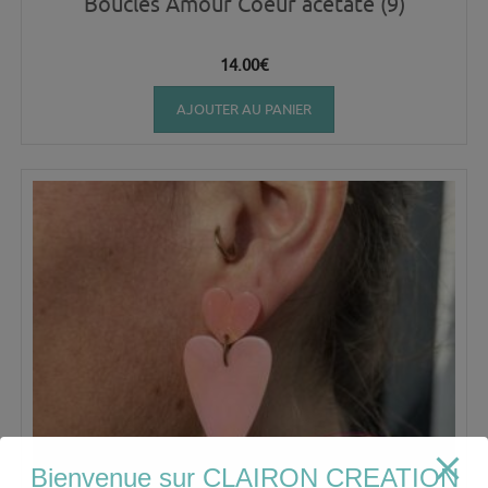
Boucles Amour Coeur acétate (9)
14.00
€
AJOUTER AU PANIER
Bienvenue sur CLAIRON CREATION