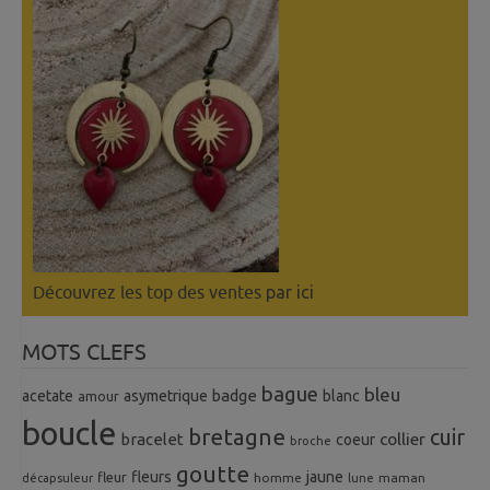
Découvrez les top des ventes
par ici
MOTS CLEFS
bague
bleu
badge
acetate
asymetrique
blanc
amour
boucle
bretagne
cuir
collier
bracelet
coeur
broche
goutte
fleurs
jaune
fleur
homme
maman
décapsuleur
lune