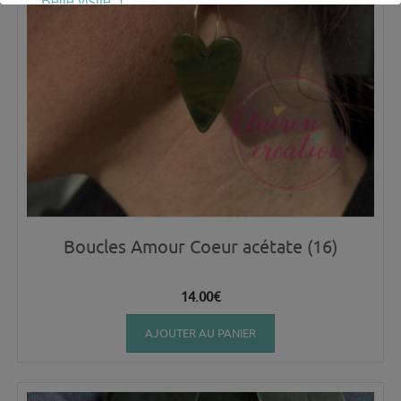
Belle visite :)
Boucles Amour Coeur acétate (16)
14.00
€
AJOUTER AU PANIER