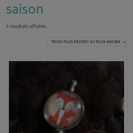
saison
Trié
3 résultats affichés
du
plus
récent
au
plus
ancien