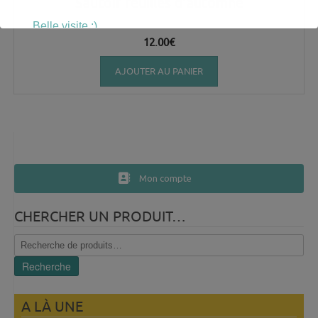
Sautoir feuilles d’automne
Belle visite :)
12.00
€
AJOUTER AU PANIER
Mon compte
CHERCHER UN PRODUIT…
Recherche
pour :
Recherche
A LÀ UNE