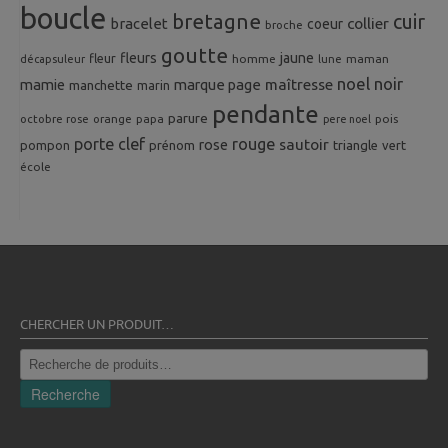
boucle
bretagne
cuir
collier
bracelet
coeur
broche
goutte
fleurs
jaune
fleur
homme
maman
décapsuleur
lune
noel
noir
mamie
marque page
maîtresse
manchette
marin
pendante
parure
octobre rose
orange
pois
papa
pere noel
porte clef
rouge
rose
sautoir
pompon
prénom
triangle
vert
école
CHERCHER UN PRODUIT…
Recherche
pour :
Recherche