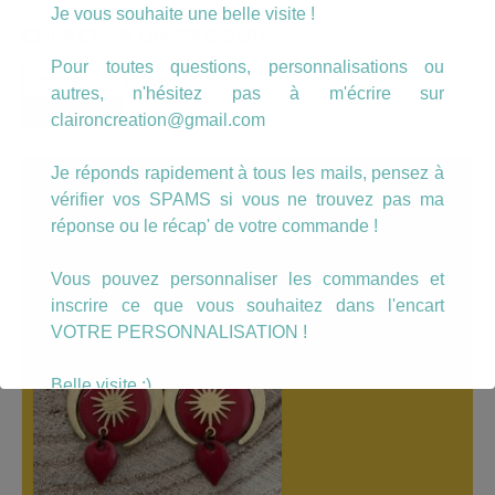
Je vous souhaite une belle visite !
CHERCHER UN PRODUIT…
Pour toutes questions, personnalisations ou
Recherche
autres, n'hésitez pas à m'écrire sur
pour :
Recherche
claironcreation@gmail.com
Je réponds rapidement à tous les mails, pensez à
A LÀ UNE
vérifier vos SPAMS si vous ne trouvez pas ma
réponse ou le récap' de votre commande !
Vous pouvez personnaliser les commandes et
inscrire ce que vous souhaitez dans l'encart
VOTRE PERSONNALISATION !
Belle visite :)