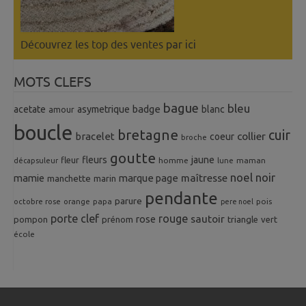
Découvrez les top des ventes
par ici
MOTS CLEFS
bague
bleu
badge
acetate
asymetrique
blanc
amour
boucle
bretagne
cuir
collier
bracelet
coeur
broche
goutte
fleurs
jaune
fleur
homme
maman
décapsuleur
lune
noel
noir
mamie
marque page
maîtresse
manchette
marin
pendante
parure
octobre rose
orange
pois
papa
pere noel
porte clef
rouge
rose
sautoir
pompon
prénom
triangle
vert
école