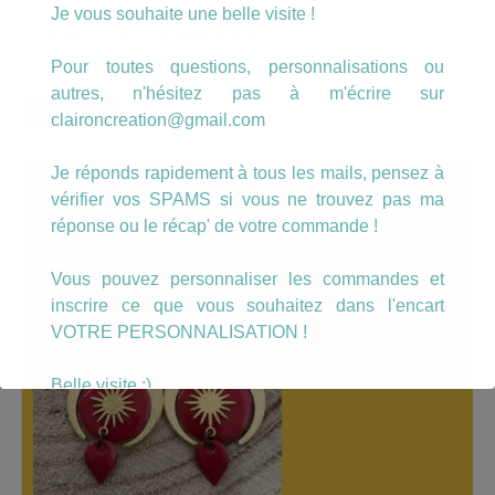
Je vous souhaite une belle visite !
CHERCHER UN PRODUIT…
Pour toutes questions, personnalisations ou
Recherche
autres, n'hésitez pas à m'écrire sur
pour :
Recherche
claironcreation@gmail.com
Je réponds rapidement à tous les mails, pensez à
A LÀ UNE
vérifier vos SPAMS si vous ne trouvez pas ma
réponse ou le récap' de votre commande !
Vous pouvez personnaliser les commandes et
inscrire ce que vous souhaitez dans l'encart
VOTRE PERSONNALISATION !
Belle visite :)