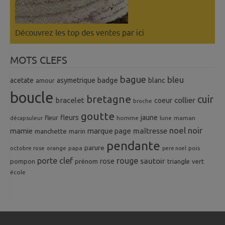
Découvrez les top des ventes
par ici
MOTS CLEFS
bague
bleu
badge
acetate
asymetrique
blanc
amour
boucle
bretagne
cuir
collier
bracelet
coeur
broche
goutte
fleurs
jaune
fleur
homme
maman
décapsuleur
lune
noel
noir
mamie
marque page
maîtresse
manchette
marin
pendante
parure
octobre rose
orange
pois
papa
pere noel
porte clef
rouge
rose
sautoir
pompon
prénom
triangle
vert
école