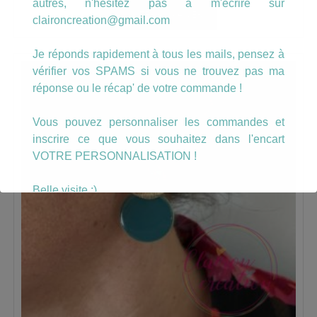
autres, n'hésitez pas à m'écrire sur
AJOUTER AU PANIER
claironcreation@gmail.com
Je réponds rapidement à tous les mails, pensez à
vérifier vos SPAMS si vous ne trouvez pas ma
réponse ou le récap' de votre commande !
Vous pouvez personnaliser les commandes et
inscrire ce que vous souhaitez dans l'encart
VOTRE PERSONNALISATION !
Belle visite :)