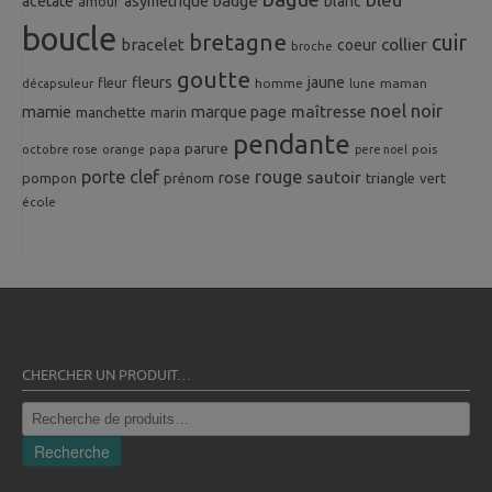
badge
acetate
asymetrique
blanc
amour
boucle
bretagne
cuir
collier
bracelet
coeur
broche
goutte
fleurs
jaune
fleur
homme
maman
décapsuleur
lune
noel
noir
mamie
marque page
maîtresse
manchette
marin
pendante
parure
octobre rose
orange
pois
papa
pere noel
porte clef
rouge
rose
sautoir
pompon
prénom
triangle
vert
école
CHERCHER UN PRODUIT…
Recherche
pour :
Recherche