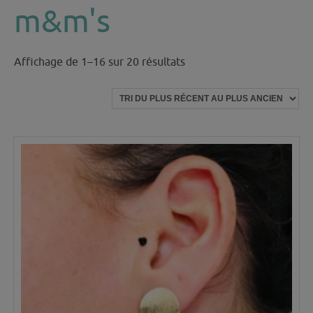
m&m's
Trié
Affichage de 1–16 sur 20 résultats
du
plus
récent
au
plus
ancien