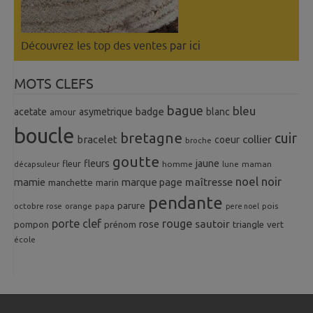
Découvrez les top des ventes
par ici
MOTS CLEFS
bague
bleu
badge
acetate
asymetrique
blanc
amour
boucle
bretagne
cuir
collier
bracelet
coeur
broche
goutte
fleurs
jaune
fleur
homme
maman
décapsuleur
lune
noel
noir
mamie
marque page
maîtresse
manchette
marin
pendante
parure
octobre rose
orange
pois
papa
pere noel
porte clef
rouge
rose
sautoir
pompon
prénom
triangle
vert
école