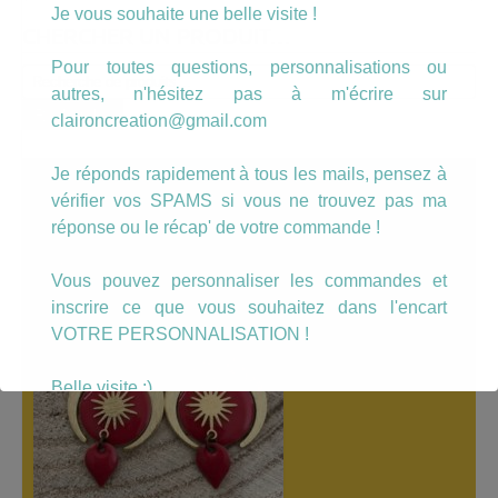
Je vous souhaite une belle visite !
CHERCHER UN PRODUIT…
Pour toutes questions, personnalisations ou
Recherche
autres, n'hésitez pas à m'écrire sur
pour :
Recherche
claironcreation@gmail.com
Je réponds rapidement à tous les mails, pensez à
A LÀ UNE
vérifier vos SPAMS si vous ne trouvez pas ma
réponse ou le récap' de votre commande !
Vous pouvez personnaliser les commandes et
inscrire ce que vous souhaitez dans l'encart
VOTRE PERSONNALISATION !
Belle visite :)