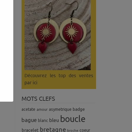
Découvrez les top des ventes
par ici
MOTS CLEFS
badge
acetate
asymetrique
amour
boucle
bague
bleu
blanc
bretagne
bracelet
coeur
broche