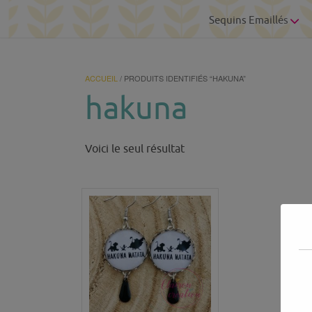
Sequins Emaillés
ACCUEIL
/ PRODUITS IDENTIFIÉS “HAKUNA”
hakuna
Voici le seul résultat