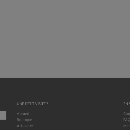
UNE PETIT VISITE ?
EN 
Accueil
Con
Boutique
FA
Actualités
Men