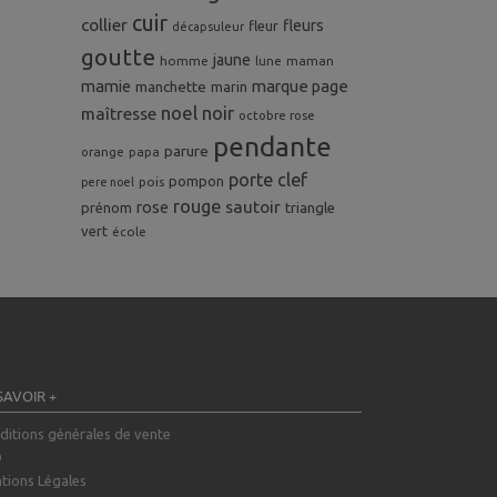
cuir
collier
fleurs
fleur
décapsuleur
goutte
jaune
homme
maman
lune
mamie
marque page
manchette
marin
noel
noir
maîtresse
octobre rose
pendante
parure
orange
papa
porte clef
pompon
pois
pere noel
rouge
rose
sautoir
prénom
triangle
vert
école
SAVOIR +
ditions générales de vente
Q
tions Légales