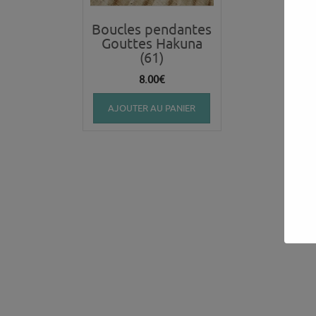
Boucles pendantes
Gouttes Hakuna
(61)
8.00
€
AJOUTER AU PANIER