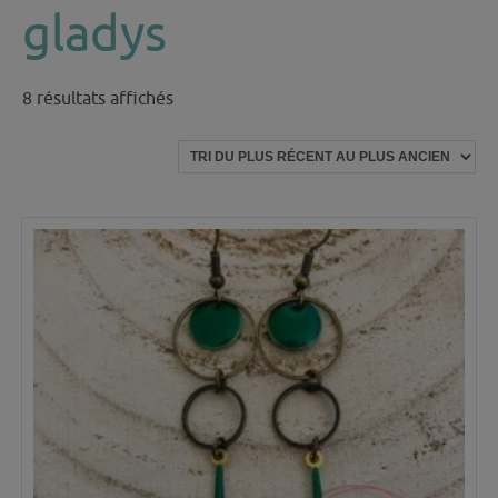
gladys
Trié
8 résultats affichés
du
plus
récent
au
plus
ancien