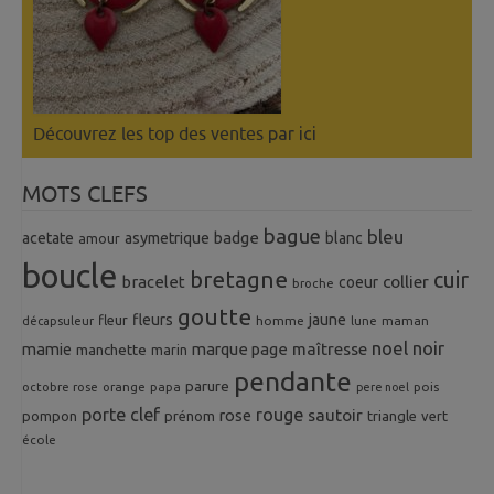
Découvrez les top des ventes
par ici
MOTS CLEFS
bague
bleu
badge
acetate
asymetrique
blanc
amour
boucle
bretagne
cuir
collier
bracelet
coeur
broche
goutte
fleurs
jaune
fleur
homme
maman
décapsuleur
lune
noel
noir
mamie
marque page
maîtresse
manchette
marin
pendante
parure
octobre rose
orange
pois
papa
pere noel
porte clef
rouge
rose
sautoir
pompon
prénom
triangle
vert
école