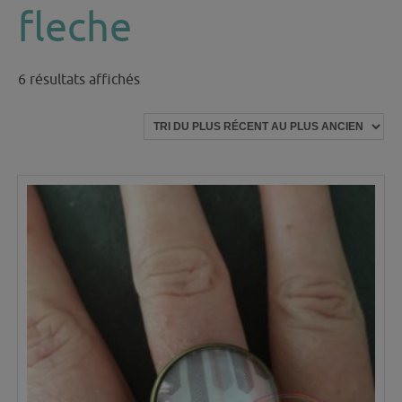
fleche
Trié
6 résultats affichés
du
plus
récent
au
plus
ancien