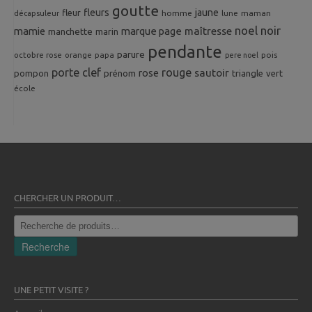
goutte
fleurs
jaune
fleur
homme
maman
décapsuleur
lune
noel
noir
mamie
marque page
maîtresse
manchette
marin
pendante
parure
octobre rose
orange
pois
papa
pere noel
porte clef
rouge
rose
sautoir
pompon
prénom
triangle
vert
école
CHERCHER UN PRODUIT…
Recherche
pour :
Recherche
UNE PETIT VISITE ?