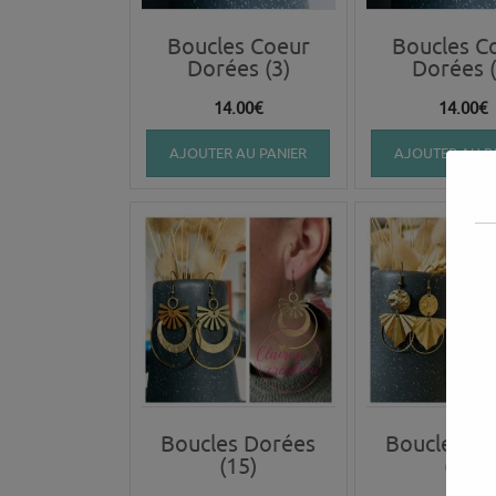
Boucles Coeur
Boucles C
Dorées (3)
Dorées (
14.00
€
14.00
€
AJOUTER AU PANIER
AJOUTER AU P
Boucles Dorées
Boucles D
(15)
(14)