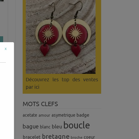
x
Découvrez les top des ventes
par ici
MOTS CLEFS
badge
acetate
asymetrique
amour
boucle
bague
bleu
blanc
bretagne
bracelet
coeur
broche