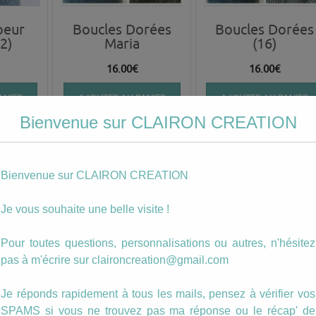
oeur
Boucles Dorées
Boucles Dorées
2)
Maria
(16)
16.00
€
16.00
€
ANIER
AJOUTER AU PANIER
AJOUTER AU PANIER
Bienvenue sur CLAIRON CREATION
Bienvenue sur CLAIRON CREATION
Je vous souhaite une belle visite !
Pour toutes questions, personnalisations ou autres, n'hésitez
pas à m'écrire sur claironcreation@gmail.com
orées
Boucles Dorées
Boucles Dorées
Je réponds rapidement à tous les mails, pensez à vérifier vos
(13)
(12)
SPAMS si vous ne trouvez pas ma réponse ou le récap' de