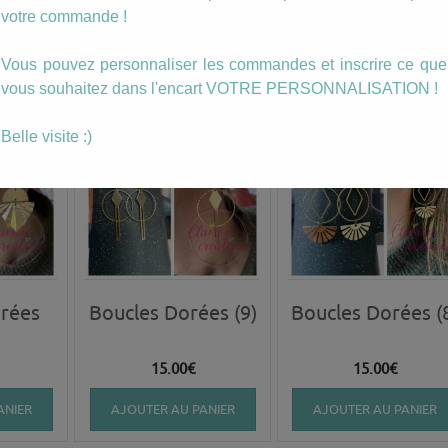
15.00
€
15.00
€
votre commande !
ANIER
AJOUTER AU PANIER
AJOUTER AU PANIER
Vous pouvez personnaliser les commandes et inscrire ce que
vous souhaitez dans l'encart VOTRE PERSONNALISATION !
Belle visite :)
orées
Boucles Dorées (9)
Boucles Dorées (
15.00
€
15.00
€
ANIER
AJOUTER AU PANIER
AJOUTER AU PANIER