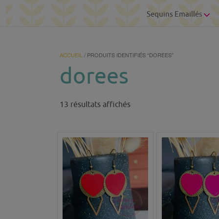
Sequins Emaillés
ACCUEIL
/ PRODUITS IDENTIFIÉS “DOREES”
dorees
Trié
13 résultats affichés
du
plus
récent
au
plus
ancien