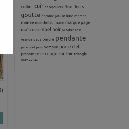
cuir
collier
fleurs
fleur
décapsuleur
goutte
jaune
homme
maman
lune
mamie
marque page
manchette
marin
noel
noir
maîtresse
octobre rose
pendante
parure
orange
papa
porte clef
pompon
pois
pere noel
rouge
rose
sautoir
prénom
triangle
vert
école
8)