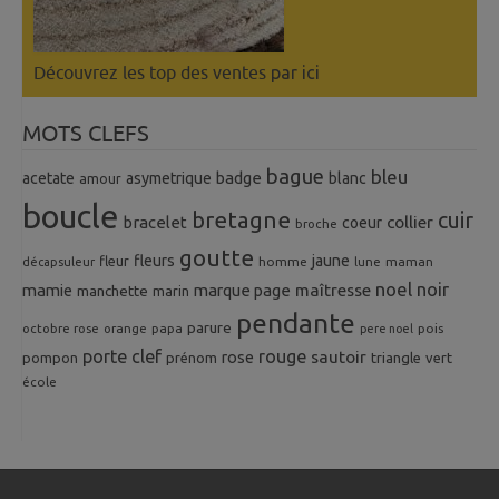
Découvrez les top des ventes
par ici
MOTS CLEFS
bague
bleu
badge
acetate
asymetrique
blanc
amour
boucle
bretagne
cuir
collier
bracelet
coeur
broche
goutte
fleurs
jaune
fleur
homme
maman
décapsuleur
lune
noel
noir
mamie
marque page
maîtresse
manchette
marin
pendante
parure
octobre rose
orange
pois
papa
pere noel
porte clef
rouge
rose
sautoir
pompon
prénom
triangle
vert
école