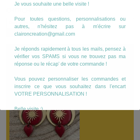
Je vous souhaite une belle visite !
CHERCHER UN PRODUIT…
Pour toutes questions, personnalisations ou
Recherche
autres, n'hésitez pas à m'écrire sur
pour :
Recherche
claironcreation@gmail.com
Je réponds rapidement à tous les mails, pensez à
A LÀ UNE
vérifier vos SPAMS si vous ne trouvez pas ma
réponse ou le récap' de votre commande !
Vous pouvez personnaliser les commandes et
inscrire ce que vous souhaitez dans l'encart
VOTRE PERSONNALISATION !
Belle visite :)