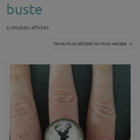
buste
Trié
6 résultats affichés
du
plus
récent
au
plus
ancien