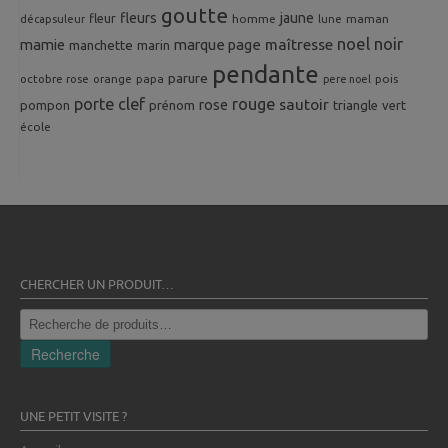
goutte
fleurs
jaune
fleur
homme
maman
décapsuleur
lune
noel
noir
mamie
marque page
maîtresse
manchette
marin
pendante
parure
octobre rose
orange
pois
papa
pere noel
porte clef
rouge
rose
sautoir
pompon
prénom
triangle
vert
école
CHERCHER UN PRODUIT…
Recherche
pour :
Recherche
UNE PETIT VISITE ?