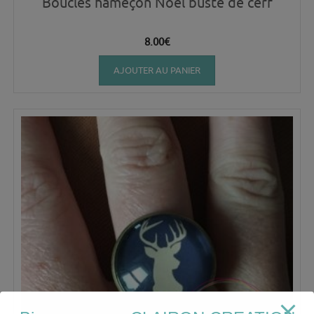
Boucles hameçon Noël buste de cerf
8.00
€
AJOUTER AU PANIER