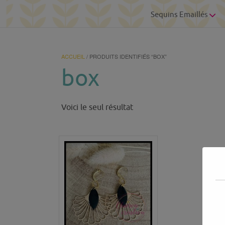
Sequins Emaillés
ACCUEIL
/ PRODUITS IDENTIFIÉS “BOX”
box
Voici le seul résultat