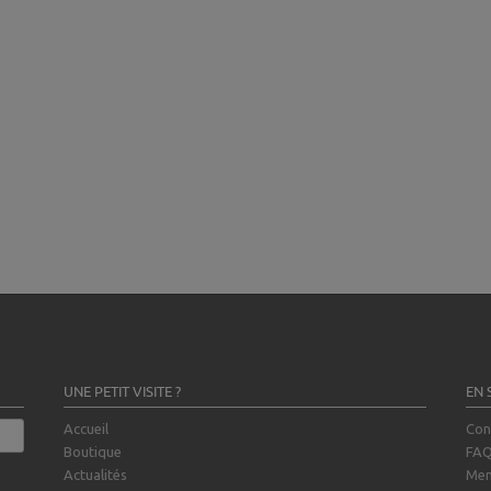
UNE PETIT VISITE ?
EN 
Accueil
Con
Boutique
FA
Actualités
Men