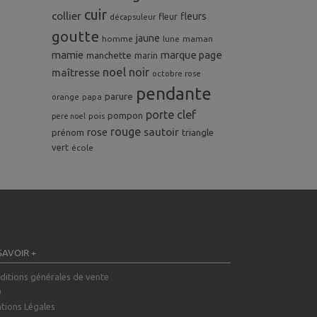
cuir
collier
fleurs
fleur
décapsuleur
goutte
jaune
homme
maman
lune
mamie
marque page
manchette
marin
noel
noir
maîtresse
octobre rose
pendante
parure
orange
papa
porte clef
pompon
pois
pere noel
rouge
rose
sautoir
prénom
triangle
vert
école
SAVOIR +
ditions générales de vente
Q
tions Légales