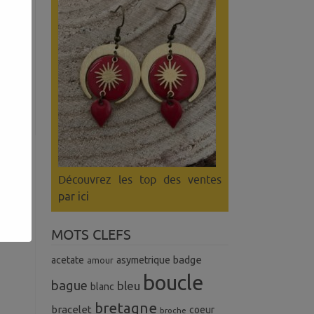
Découvrez les top des ventes
par ici
MOTS CLEFS
badge
acetate
asymetrique
amour
boucle
bague
bleu
blanc
bretagne
bracelet
coeur
broche