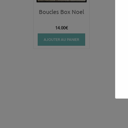
Boucles Box Noel
14.00
€
AJOUTER AU PANIER