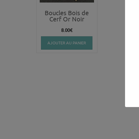
Boucles Bois de
Cerf Or Noir
8.00
€
AJOUTER AU PANIER