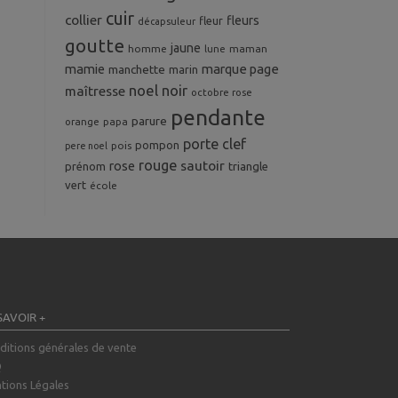
cuir
collier
fleurs
fleur
décapsuleur
goutte
jaune
homme
maman
lune
mamie
marque page
manchette
marin
noel
noir
maîtresse
octobre rose
pendante
parure
orange
papa
porte clef
pompon
pois
pere noel
rouge
rose
sautoir
prénom
triangle
vert
école
SAVOIR +
ditions générales de vente
Q
tions Légales