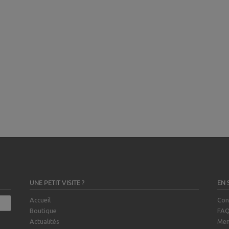
UNE PETIT VISITE ?
EN 
Accueil
Con
Boutique
FA
Actualités
Men