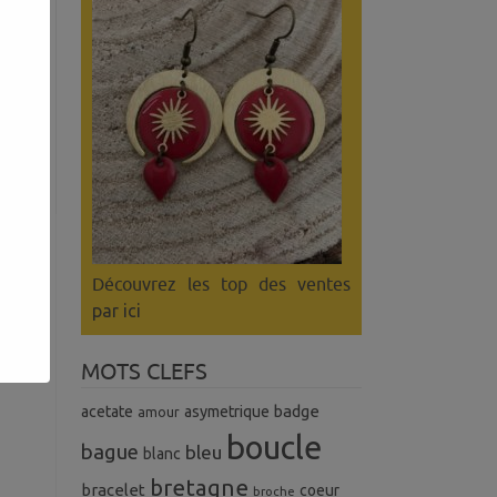
Découvrez les top des ventes
par ici
MOTS CLEFS
badge
acetate
asymetrique
amour
boucle
bague
bleu
blanc
bretagne
bracelet
coeur
broche