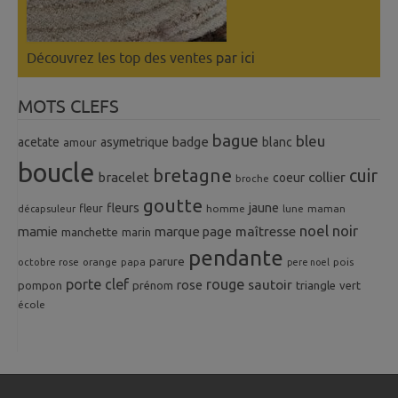
Découvrez les top des ventes
par ici
MOTS CLEFS
bague
bleu
badge
acetate
asymetrique
blanc
amour
boucle
bretagne
cuir
collier
bracelet
coeur
broche
goutte
fleurs
jaune
fleur
homme
maman
décapsuleur
lune
noel
noir
mamie
marque page
maîtresse
manchette
marin
pendante
parure
octobre rose
orange
pois
papa
pere noel
porte clef
rouge
rose
sautoir
pompon
prénom
triangle
vert
école