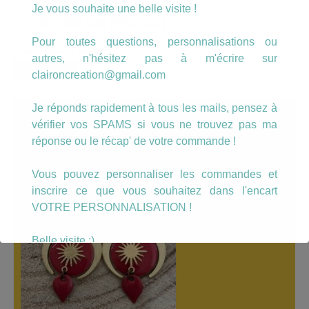
Je vous souhaite une belle visite !
CHERCHER UN PRODUIT…
Pour toutes questions, personnalisations ou
Recherche
autres, n'hésitez pas à m'écrire sur
pour :
Recherche
claironcreation@gmail.com
Je réponds rapidement à tous les mails, pensez à
A LÀ UNE
vérifier vos SPAMS si vous ne trouvez pas ma
réponse ou le récap' de votre commande !
Vous pouvez personnaliser les commandes et
inscrire ce que vous souhaitez dans l'encart
VOTRE PERSONNALISATION !
Belle visite :)