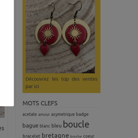
es
Découvrez les top des ventes
par ici
MOTS CLEFS
badge
acetate
asymetrique
amour
boucle
bague
bleu
blanc
es
bretagne
bracelet
coeur
broche