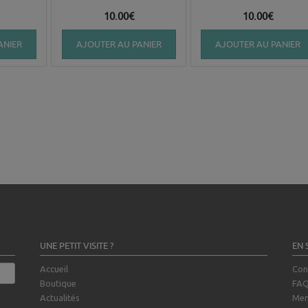
10.00
€
10.00
€
ANIER
AJOUTER AU PANIER
AJOUTER AU PANIER
UNE PETIT VISITE ?
EN 
Accueil
Con
Boutique
FA
Actualités
Men