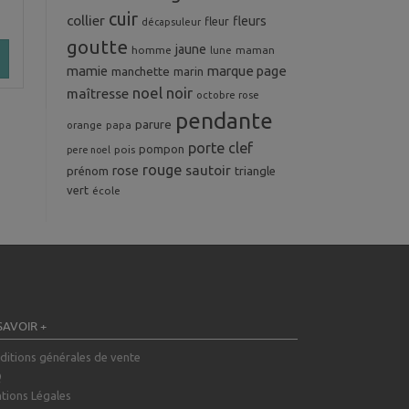
cuir
collier
fleurs
fleur
décapsuleur
goutte
jaune
homme
maman
lune
mamie
marque page
manchette
marin
noel
noir
maîtresse
octobre rose
pendante
parure
orange
papa
porte clef
pompon
pois
pere noel
rouge
rose
sautoir
prénom
triangle
vert
école
SAVOIR +
ditions générales de vente
Q
tions Légales