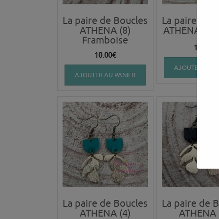
La paire de Boucles
La paire de 
ATHENA (8)
ATHENA (7)
Framboise
10.00
€
10.00
€
AJOUTER AU P
AJOUTER AU PANIER
La paire de Boucles
La paire de 
ATHENA (4)
ATHENA 