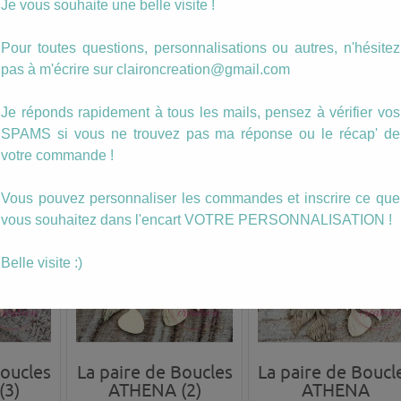
Je vous souhaite une belle visite !
Boucles
La paire de Boucles
La paire de Boucl
Pour toutes questions, personnalisations ou autres, n'hésitez
 Rouge
ATHENA (6)
ATHENA (5)
pas à m'écrire sur claironcreation@gmail.com
10.00
€
10.00
€
Je réponds rapidement à tous les mails, pensez à vérifier vos
ANIER
AJOUTER AU PANIER
AJOUTER AU PANIER
SPAMS si vous ne trouvez pas ma réponse ou le récap' de
votre commande !
Vous pouvez personnaliser les commandes et inscrire ce que
vous souhaitez dans l'encart VOTRE PERSONNALISATION !
Belle visite :)
Boucles
La paire de Boucles
La paire de Boucl
(3)
ATHENA (2)
ATHENA