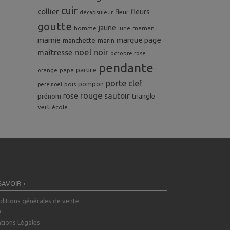
cuir
collier
fleurs
fleur
décapsuleur
goutte
jaune
homme
maman
lune
mamie
marque page
manchette
marin
noel
noir
maîtresse
octobre rose
pendante
parure
orange
papa
porte clef
pompon
pois
pere noel
rouge
rose
sautoir
prénom
triangle
vert
école
SAVOIR +
ditions générales de vente
Q
tions Légales