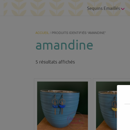
Sequins Emaillés
ACCUEIL
/ PRODUITS IDENTIFIÉS “AMANDINE”
amandine
Trié
5 résultats affichés
du
plus
récent
au
plus
ancien