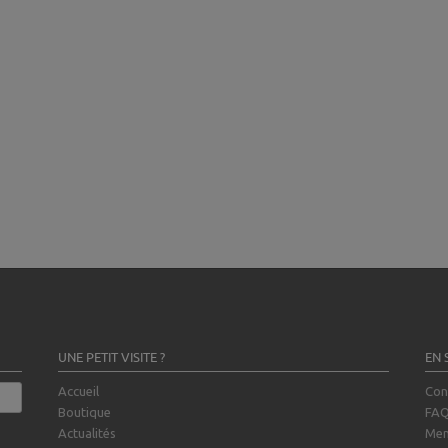
UNE PETIT VISITE ?
EN 
Accueil
Con
Boutique
FA
Actualités
Men