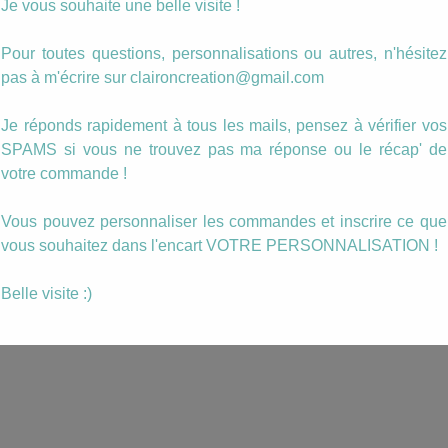
Je vous souhaite une belle visite !
vrées
Boucles Cuivrées
Boucles Cuivrée
Pour toutes questions, personnalisations ou autres, n'hésitez
(5)
Amandine (4)
Amandine (3)
pas à m'écrire sur claironcreation@gmail.com
10.00
€
10.00
€
Je réponds rapidement à tous les mails, pensez à vérifier vos
ANIER
AJOUTER AU PANIER
AJOUTER AU PANIER
SPAMS si vous ne trouvez pas ma réponse ou le récap' de
votre commande !
Vous pouvez personnaliser les commandes et inscrire ce que
vous souhaitez dans l'encart VOTRE PERSONNALISATION !
Belle visite :)