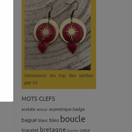
s
Découvrez les top des ventes
par ici
MOTS CLEFS
badge
acetate
asymetrique
amour
boucle
bague
bleu
blanc
bretagne
bracelet
coeur
broche