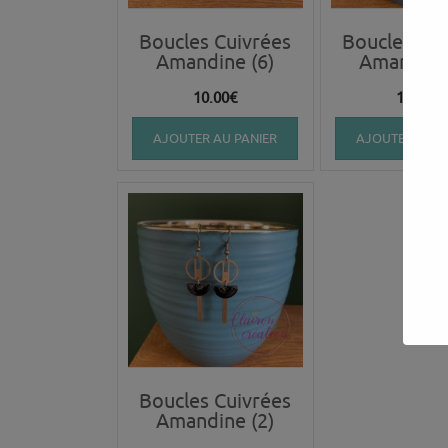
Boucles Cuivrées
Boucles Cui
Amandine (6)
Amandine 
10.00
€
10.00
€
AJOUTER AU PANIER
AJOUTER AU P
Boucles Cuivrées
Amandine (2)