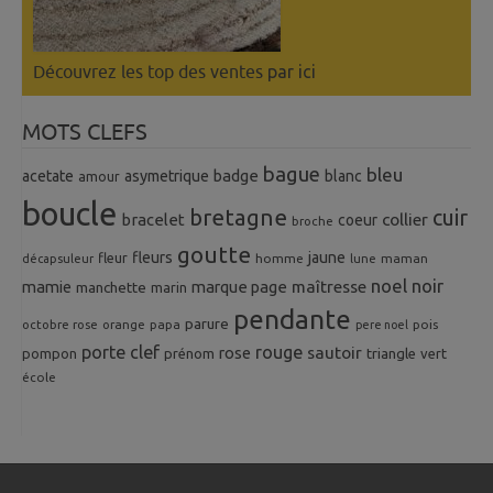
Découvrez les top des ventes
par ici
MOTS CLEFS
bague
bleu
badge
acetate
asymetrique
blanc
amour
boucle
bretagne
cuir
collier
bracelet
coeur
broche
goutte
fleurs
jaune
fleur
homme
maman
décapsuleur
lune
noel
noir
mamie
marque page
maîtresse
manchette
marin
pendante
parure
octobre rose
orange
pois
papa
pere noel
porte clef
rouge
rose
sautoir
pompon
prénom
triangle
vert
école