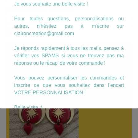
Je vous souhaite une belle visite !
CHERCHER UN PRODUIT…
Pour toutes questions, personnalisations ou
Recherche
autres, n'hésitez pas à m'écrire sur
pour :
Recherche
claironcreation@gmail.com
Je réponds rapidement à tous les mails, pensez à
A LÀ UNE
vérifier vos SPAMS si vous ne trouvez pas ma
réponse ou le récap' de votre commande !
Vous pouvez personnaliser les commandes et
inscrire ce que vous souhaitez dans l'encart
VOTRE PERSONNALISATION !
Belle visite :)