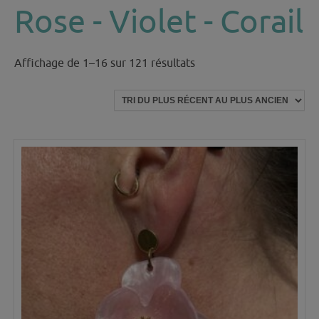
Rose - Violet - Corail
Trié
Affichage de 1–16 sur 121 résultats
du
plus
récent
au
plus
ancien