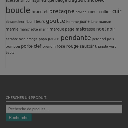
badge
acetate
asymetrique
blanc
amour
boucle
bretagne
cuir
collier
bracelet
coeur
broche
goutte
fleurs
jaune
fleur
homme
maman
décapsuleur
lune
noel
noir
mamie
marque page
maîtresse
manchette
marin
pendante
parure
octobre rose
orange
pois
papa
pere noel
porte clef
rouge
rose
sautoir
pompon
prénom
triangle
vert
école
CHERCHER UN PRODUIT…
Recherche
pour :
Recherche