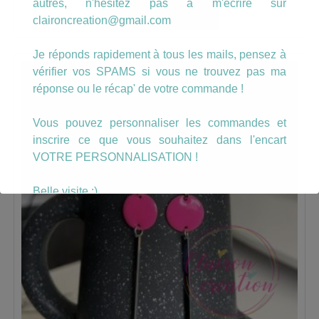
autres, n'hésitez pas à m'écrire sur
AJOUTER AU PANIER
claironcreation@gmail.com
Je réponds rapidement à tous les mails, pensez à
vérifier vos SPAMS si vous ne trouvez pas ma
réponse ou le récap' de votre commande !
Vous pouvez personnaliser les commandes et
inscrire ce que vous souhaitez dans l'encart
VOTRE PERSONNALISATION !
Belle visite :)