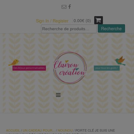
modal-check
0.00€ (0)
Sign In / Register
Recherche
Recherche
pour :
MENU
ACCUEIL
/
UN CADEAU POUR...
/
NOUNOU
/ PORTE CLÉ JE SUIS UNE