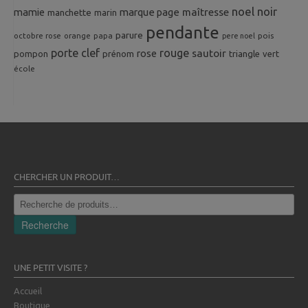
noel
noir
mamie
marque page
maîtresse
manchette
marin
pendante
parure
octobre rose
orange
pois
papa
pere noel
porte clef
rouge
rose
sautoir
pompon
prénom
triangle
vert
école
CHERCHER UN PRODUIT…
Recherche
pour :
Recherche
UNE PETIT VISITE ?
Accueil
Boutique