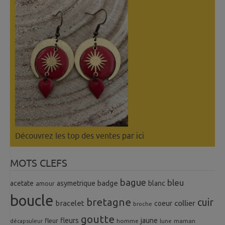
Découvrez les top des ventes
par ici
MOTS CLEFS
bague
bleu
badge
acetate
asymetrique
blanc
amour
boucle
bretagne
cuir
collier
bracelet
coeur
broche
goutte
fleurs
jaune
fleur
homme
maman
décapsuleur
lune