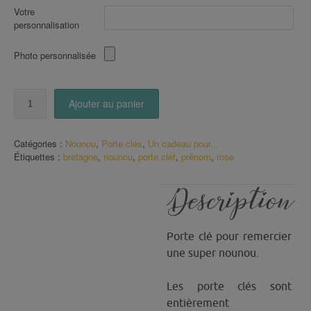
Votre
personnalisation
Photo personnalisée
quantité
Ajouter au panier
de
Porte
Clé
Catégories :
Nounou
,
Porte clés
,
Un cadeau pour...
je
Étiquettes :
bretagne
,
nounou
,
porte clef
,
prénom
,
rose
suis
une
Nounou
Description
qui
déchire
ton
Porte clé pour remercier
rose
avec
une super nounou.
prénom
Les porte clés sont
entièrement