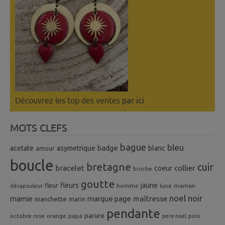
Découvrez les top des ventes
par ici
MOTS CLEFS
bague
bleu
badge
acetate
asymetrique
blanc
amour
boucle
bretagne
cuir
collier
bracelet
coeur
broche
goutte
fleurs
jaune
fleur
homme
maman
décapsuleur
lune
noel
noir
mamie
marque page
maîtresse
manchette
marin
pendante
parure
octobre rose
orange
pois
papa
pere noel