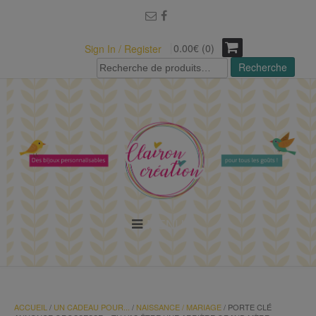
modal-check
0.00€ (0)
Sign In / Register
Recherche
Recherche
pour :
MENU
ACCUEIL
/
UN CADEAU POUR...
/
NAISSANCE / MARIAGE
/ PORTE CLÉ