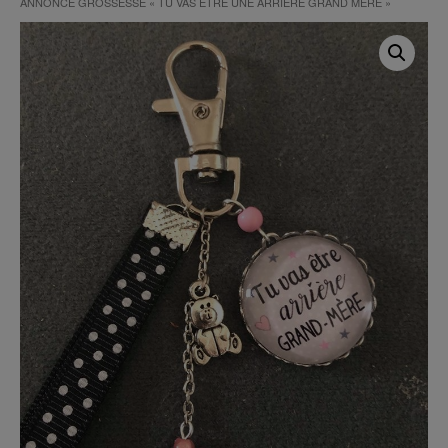
ANNONCE GROSSESSE « TU VAS ÊTRE UNE ARRIÈRE GRAND MÈRE »