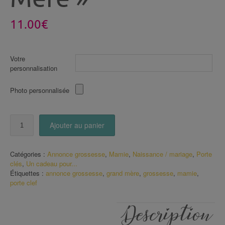
11.00
€
Votre
personnalisation
Photo personnalisée
quantité
Ajouter au panier
de
Porte
Clé
Catégories :
Annonce grossesse
,
Mamie
,
Naissance / mariage
,
Porte
Annonce
clés
,
Un cadeau pour...
grossesse
Étiquettes :
annonce grossesse
,
grand mère
,
grossesse
,
mamie
,
"Tu
porte clef
vas
être
une
Description
arrière
Grand