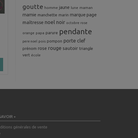
goutte
jaune
homme
maman
lune
mamie
marque page
manchette
marin
noel
noir
maîtresse
octobre rose
pendante
parure
orange
papa
porte clef
pompon
pois
pere noel
rouge
rose
sautoir
prénom
triangle
vert
école
SAVOIR +
ditions générales de vente
Q