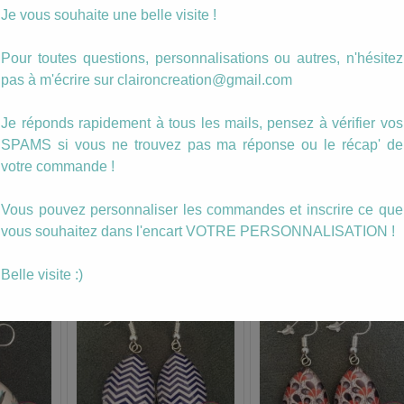
Description
Je vous souhaite une belle visite !
Nouvelles Boucles.
Pour toutes questions, personnalisations ou autres, n'hésitez
pas à m'écrire sur claironcreation@gmail.com
Elles sont déclinables en de nombreuses couleu
Je réponds rapidement à tous les mails, pensez à vérifier vos
Pour toutes modifications de coloris, merci de
SPAMS si vous ne trouvez pas ma réponse ou le récap' de
préciser dans la NOTE que vous trouverez
votre commande !
moment de payer dans le panier
Vous pouvez personnaliser les commandes et inscrire ce que
vous souhaitez dans l'encart VOTRE PERSONNALISATION !
Belle visite :)