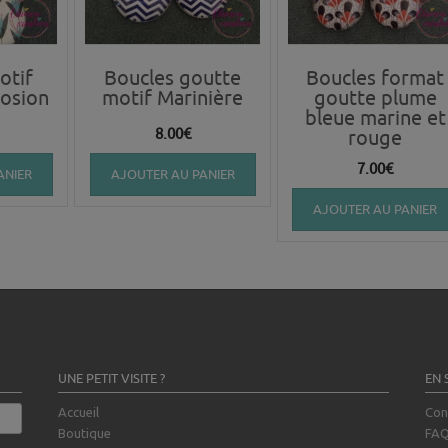
otif
Boucles goutte
Boucles format
losion
motif Marinière
goutte plume
bleue marine et
8.00
€
rouge
7.00
€
ANIER
AJOUTER AU PANIER
AJOUTER AU PANIER
UNE PETIT VISITE ?
EN 
Accueil
Con
Boutique
FA