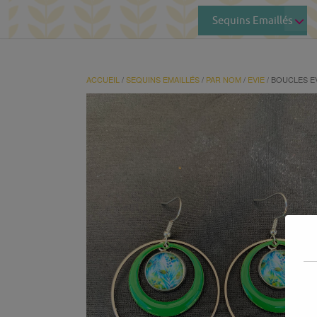
Sequins Emaillés
ACCUEIL
/
SEQUINS EMAILLÉS
/
PAR NOM
/
EVIE
/ BOUCLES EV