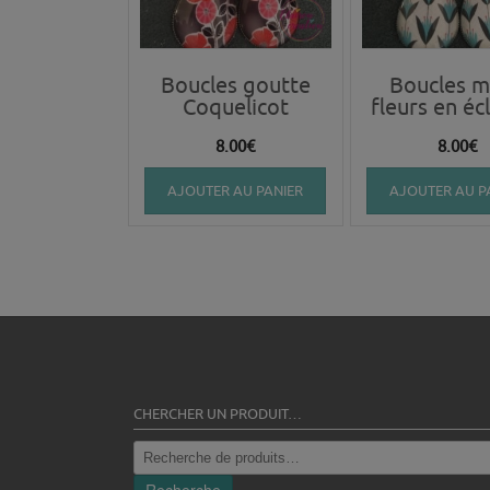
Boucles goutte
Boucles m
Coquelicot
fleurs en éc
8.00
€
8.00
€
AJOUTER AU PANIER
AJOUTER AU P
CHERCHER UN PRODUIT…
Recherche
pour :
Recherche