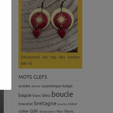
rs…
 le
 au
Découvrez les top des ventes
par ici
MOTS CLEFS
badge
acetate
asymetrique
amour
boucle
bague
bleu
blanc
bretagne
bracelet
coeur
broche
cuir
collier
fleurs
fleur
décapsuleur