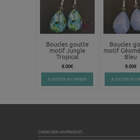
Boucles goutte
Boucles go
motif Jungle
motif Géomé
Tropical
Bleu
8.00
€
8.00
€
AJOUTER AU PANIER
AJOUTER AU P
CHERCHER UN PRODUIT…