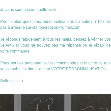
quantité
Ajouter au panier
Je vous souhaite une belle visite !
de
Boucles
Coeurs
Pour toutes questions, personnalisations ou autres, n'hésitez
Catégories :
Dans les Verts
,
Sequins Emaillés
Kaki
Étiquettes :
boucle
,
coeur
pas à m'écrire sur claironcreation@gmail.com
Description
Je réponds rapidement à tous les mails, pensez à vérifier vos
SPAMS si vous ne trouvez pas ma réponse ou le récap' de
votre commande !
Boucles Coeurs.
Vous pouvez personnaliser les commandes et inscrire ce que
vous souhaitez dans l'encart VOTRE PERSONNALISATION !
Belle visite :)