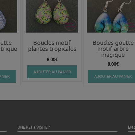
utte
Boucles motif
Boucles goutte
trique
plantes tropicales
motif arbre
magique
8.00
€
8.00
€
AJOUTER AU PANIER
ANIER
AJOUTER AU PANIER
UNE PETIT VISITE ?
EN 