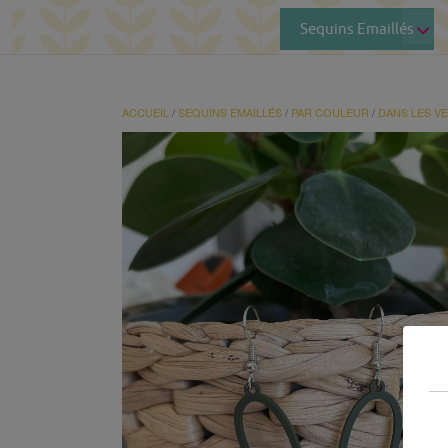
Sequins Emaillés
ACCUEIL
/
SEQUINS EMAILLÉS
/
PAR COULEUR
/
DANS LES V