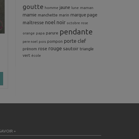
goutte
jaune
homme
maman
lune
mamie
marque page
manchette
marin
noel
noir
maîtresse
octobre rose
pendante
parure
orange
papa
porte clef
pompon
pois
pere noel
rouge
rose
sautoir
prénom
triangle
vert
école
SAVOIR +