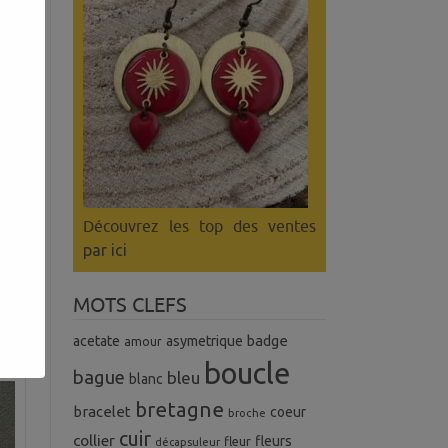
Découvrez les top des ventes
par ici
MOTS CLEFS
badge
acetate
asymetrique
amour
boucle
bague
bleu
blanc
bretagne
bracelet
coeur
broche
cuir
collier
fleurs
fleur
décapsuleur