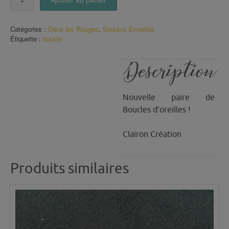
de
Boucles
Romy
Catégories :
Dans les Rouges
,
Sequins Emaillés
(5)
Étiquette :
boucle
Description
Nouvelle paire de
Boucles d’oreilles !
Clairon Création
Produits similaires