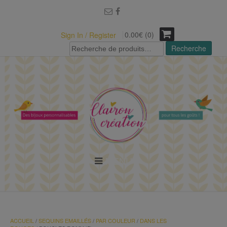
modal-check
0.00€ (0)
Sign In / Register
Recherche
Recherche
pour :
MENU
ACCUEIL
/
SEQUINS EMAILLÉS
/
PAR COULEUR
/
DANS LES