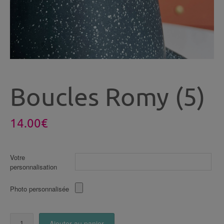
Boucles Romy (5)
14.00
€
Votre
personnalisation
Photo personnalisée
quantité
Ajouter au panier