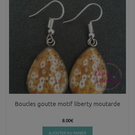
Boucles goutte motif liberty moutarde
8.00
€
AJOUTER AU PANIER