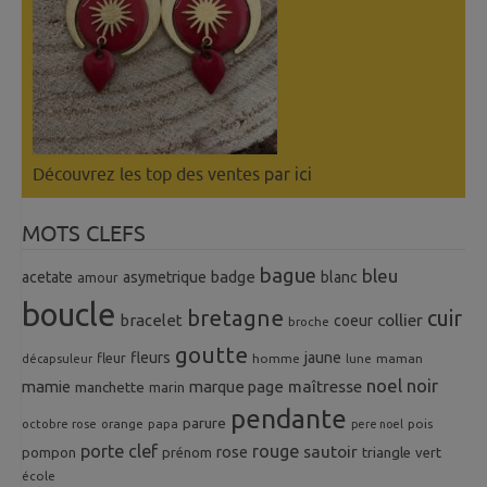
Découvrez les top des ventes
par ici
MOTS CLEFS
bague
bleu
badge
acetate
asymetrique
blanc
amour
boucle
bretagne
cuir
collier
bracelet
coeur
broche
goutte
fleurs
jaune
fleur
homme
maman
décapsuleur
lune
noel
noir
mamie
marque page
maîtresse
manchette
marin
pendante
parure
octobre rose
orange
pois
papa
pere noel
porte clef
rouge
rose
sautoir
pompon
prénom
triangle
vert
école