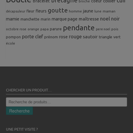
bretagne
cuir
collier
bracelet
coeur
broche
goutte
fleurs
jaune
fleur
homme
maman
décapsuleur
lune
noel
noir
mamie
marque page
maîtresse
manchette
marin
pendante
parure
octobre rose
orange
pois
papa
pere noel
porte clef
rouge
rose
sautoir
pompon
prénom
triangle
vert
école
CHERCHER UN PRODUIT…
Recherche
pour :
Recherche
UNE PETIT VISITE ?