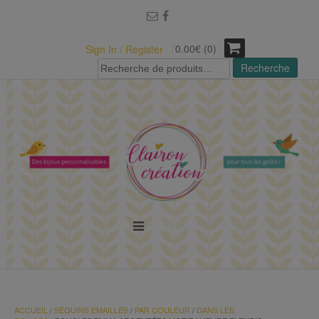
modal-check
0.00€ (0)
Sign In / Register
Recherche
Recherche
pour :
MENU
ACCUEIL
/
SEQUINS EMAILLÉS
/
PAR COULEUR
/
DANS LES