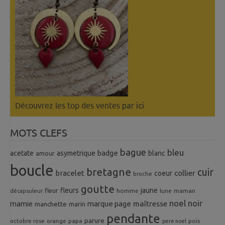
Découvrez les top des ventes
par ici
MOTS CLEFS
bague
bleu
badge
acetate
asymetrique
blanc
amour
boucle
bretagne
cuir
collier
bracelet
coeur
broche
goutte
fleurs
jaune
fleur
homme
maman
décapsuleur
lune
noel
noir
mamie
marque page
maîtresse
manchette
marin
pendante
parure
octobre rose
orange
pois
papa
pere noel