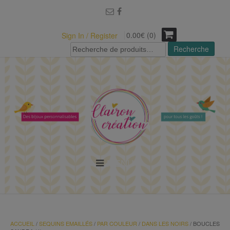
modal-check
0.00€ (0)
Sign In / Register
Recherche
Recherche
pour :
MENU
ACCUEIL
/
SEQUINS EMAILLÉS
/
PAR COULEUR
/
DANS LES NOIRS
/ BOUCLES