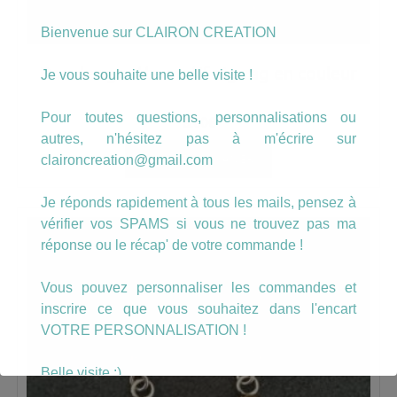
Bienvenue sur CLAIRON CREATION
Boucles goutte motif zig zag en couleur
Je vous souhaite une belle visite !
Pour toutes questions, personnalisations ou
8.00
€
autres, n'hésitez pas à m'écrire sur
AJOUTER AU PANIER
claironcreation@gmail.com
Je réponds rapidement à tous les mails, pensez à
vérifier vos SPAMS si vous ne trouvez pas ma
réponse ou le récap' de votre commande !
Vous pouvez personnaliser les commandes et
inscrire ce que vous souhaitez dans l'encart
VOTRE PERSONNALISATION !
Belle visite :)