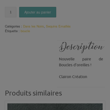
quantité
Ajouter au panier
de
Boucles
Sandra
Catégories :
Dans les Noirs
,
Sequins Emaillés
(1)
Étiquette :
boucle
Description
Nouvelle paire de
Boucles d’oreilles !
Clairon Création
Produits similaires