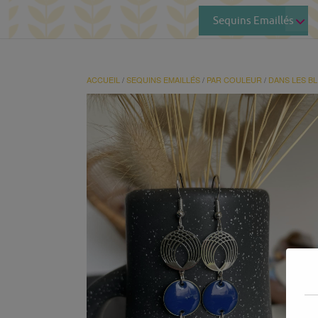
Sequins Emaillés
ACCUEIL
/
SEQUINS EMAILLÉS
/
PAR COULEUR
/
DANS LES B