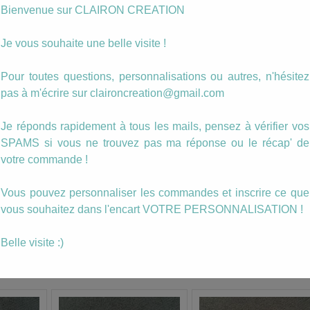
Bienvenue sur CLAIRON CREATION
quantité
Ajouter au panier
de
Boucles
Je vous souhaite une belle visite !
Nina
Catégories :
Dans les Bleus
,
Sequins Emaillés
Bleu
Étiquettes :
boucle
,
nina
Pour toutes questions, personnalisations ou autres, n'hésitez
pas à m'écrire sur claironcreation@gmail.com
Description
Je réponds rapidement à tous les mails, pensez à vérifier vos
SPAMS si vous ne trouvez pas ma réponse ou le récap' de
Nouvelle paire de Boucles d’oreilles Nina !
votre commande !
Elle existe en plusieurs coloris.
Vous pouvez personnaliser les commandes et inscrire ce que
vous souhaitez dans l'encart VOTRE PERSONNALISATION !
Clairon Création
Belle visite :)