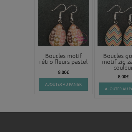
Boucles motif
Boucles go
rétro fleurs pastel
motif zig z
couleu
8.00
€
8.00
€
AJOUTER AU PANIER
AJOUTER AU P