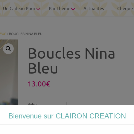
Un Cadeau Pour
Par Thème
Actualités
Chèque
LEUS
/ BOUCLES NINA BLEU
Boucles Nina
Bleu
13.00
€
Votre
personnalisation
Bienvenue sur CLAIRON CREATION
Photo personnalisée