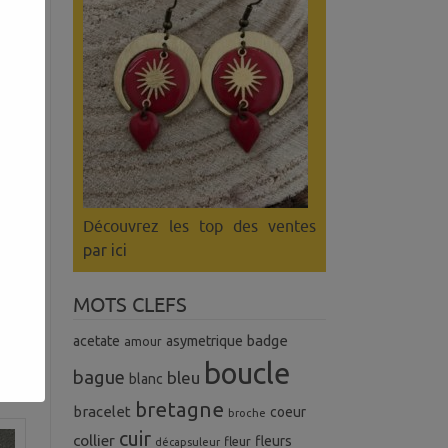
Découvrez les top des ventes
par ici
MOTS CLEFS
badge
acetate
asymetrique
amour
boucle
bague
bleu
blanc
bretagne
bracelet
coeur
broche
cuir
collier
fleurs
fleur
décapsuleur