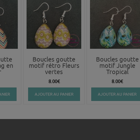
utte
Boucles goutte
Boucles goutte
ag en
motif rétro Fleurs
motif Jungle
r
vertes
Tropical
8.00
€
8.00
€
ANIER
AJOUTER AU PANIER
AJOUTER AU PANIER