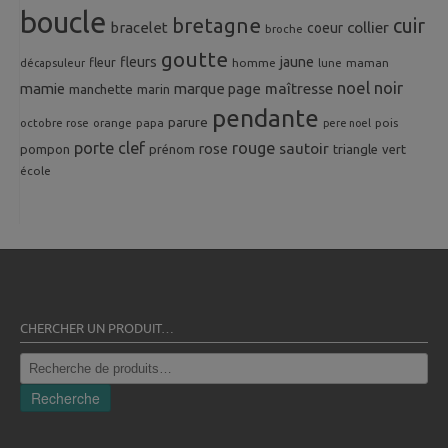
boucle
bretagne
cuir
collier
bracelet
coeur
broche
goutte
fleurs
jaune
fleur
homme
maman
décapsuleur
lune
noel
noir
mamie
marque page
maîtresse
manchette
marin
pendante
parure
octobre rose
orange
pois
papa
pere noel
porte clef
rouge
rose
sautoir
pompon
prénom
triangle
vert
école
CHERCHER UN PRODUIT…
Recherche
pour :
Recherche