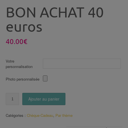
BON ACHAT 40
euros
40.00
€
Votre
personnalisation
Photo personnalisée
quantité
Ajouter au panier
de
BON
ACHAT
Catégories :
Chèque-Cadeau
,
Par thème
40
euros