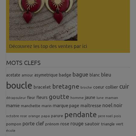
Découvrez les top des ventes
par ici
MOTS CLEFS
bague
bleu
badge
acetate
asymetrique
blanc
amour
boucle
bretagne
cuir
collier
bracelet
coeur
broche
goutte
fleurs
jaune
fleur
homme
maman
décapsuleur
lune
noel
noir
mamie
marque page
maîtresse
manchette
marin
pendante
parure
octobre rose
orange
pois
papa
pere noel
porte clef
rouge
rose
sautoir
pompon
prénom
triangle
vert
école