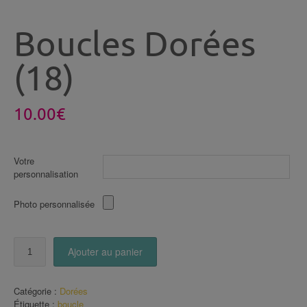
Boucles Dorées
(18)
10.00
€
Votre
personnalisation
Photo personnalisée
quantité
Ajouter au panier
de
Boucles
Dorées
Catégorie :
Dorées
(18)
Étiquette :
boucle