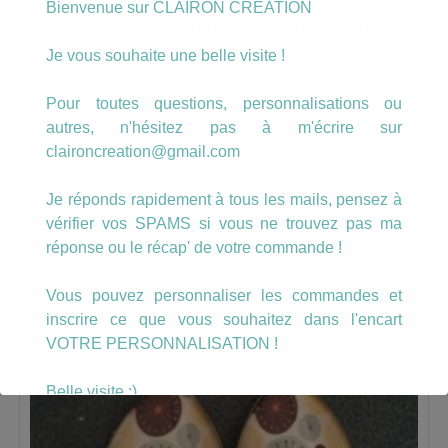
Bienvenue sur CLAIRON CREATION
Boucles motif meli melo noir et blanc +
manchette
Je vous souhaite une belle visite !
17.00
€
Pour toutes questions, personnalisations ou
AJOUTER AU PANIER
autres, n'hésitez pas à m'écrire sur
claironcreation@gmail.com
Je réponds rapidement à tous les mails, pensez à
vérifier vos SPAMS si vous ne trouvez pas ma
réponse ou le récap' de votre commande !
Vous pouvez personnaliser les commandes et
inscrire ce que vous souhaitez dans l'encart
VOTRE PERSONNALISATION !
Belle visite :)