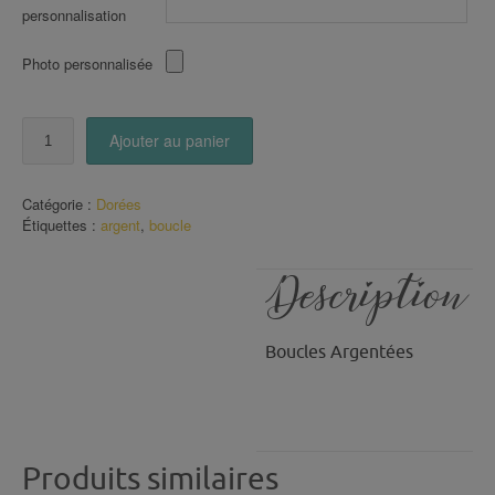
personnalisation
Photo personnalisée
quantité
Ajouter au panier
de
Boucles
Argentées
Catégorie :
Dorées
(21)
Étiquettes :
argent
,
boucle
Description
Boucles Argentées
Produits similaires