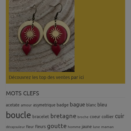
Découvrez les top des ventes
par ici
MOTS CLEFS
bague
bleu
badge
acetate
asymetrique
blanc
amour
boucle
bretagne
cuir
collier
bracelet
coeur
broche
goutte
fleurs
jaune
fleur
homme
maman
décapsuleur
lune