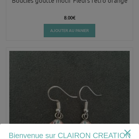
Boucles goutte motif Fleurs retro orange
8.00
€
AJOUTER AU PANIER
Bienvenue sur CLAIRON CREATION