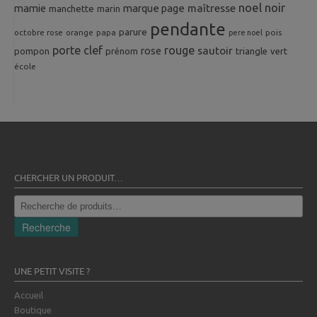
noel
noir
mamie
marque page
maîtresse
manchette
marin
pendante
parure
octobre rose
orange
pois
papa
pere noel
porte clef
rouge
rose
sautoir
pompon
prénom
triangle
vert
école
CHERCHER UN PRODUIT…
Recherche
pour :
Recherche
UNE PETIT VISITE ?
Accueil
Boutique